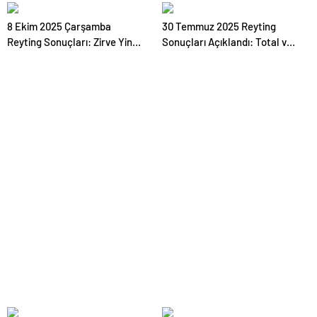
Orhan mı, Eşref Rüya mı,
Eşref Rüya Zirvede, Kuruluş
Sahipsizler mi?
Orhan İlk Bölümüyle Dikkat
8 Ekim 2025 Çarşamba
30 Temmuz 2025 Reyting
Çekti!
Reyting Sonuçları: Zirve Yine
Sonuçları Açıklandı: Total ve
“Eşref Rüya”nın!
AB Grubunda Zirvede Hangi
Yapım Yer Aldı?