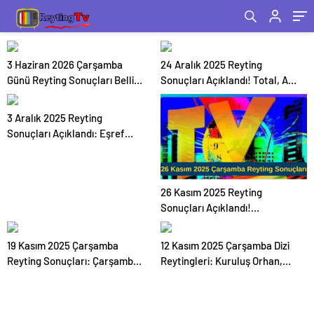
3 Haziran 2026 Çarşamba
24 Aralık 2025 Reyting
Günü Reyting Sonuçları Belli
Sonuçları Açıklandı! Total, AB
Oldu
ve 20+ABC1’de Zirve Değişmedi
3 Aralık 2025 Reyting
Sonuçları Açıklandı: Eşref
Rüya, Kuruluş Orhan ve
Sahipsizler Rekabete Damga
Vurdu
26 Kasım 2025 Reyting
Sonuçları Açıklandı!
Ekranların Birincisi Hangisi
Oldu?
19 Kasım 2025 Çarşamba
12 Kasım 2025 Çarşamba Dizi
Reyting Sonuçları: Çarşamba
Reytingleri: Kuruluş Orhan,
Akşamı Rekabeti Kızıştı!
Eşref Rüya ve Sahipsizler
Kuruluş Orhan, Eşref Rüya,
Arasında Nefes Kesen
Sahipsizler ve Sakıncalı
Rekabet!