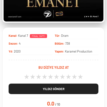
Kanal:
Kanal 7
Tür:
Dram
FİNAL YAPTI
Sezon:
4
Bölüm:
738
Yıl:
2020
Yapım:
Karamel Production
BU DİZİYE YILDIZ AT
★
★
★
★
★
★
★
★
★
★
YILDIZ GÖNDER
0.0
/ 10