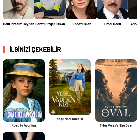
Halil İbrahim Ceyhan
Berat Rüzgar Özkan
Binnaz Ekren
Ömer Gecü
Adnan
İLGİNİZİ ÇEKEBİLİR
Yeşil Vadi'nin Kızı
Road to Avonlea
Tyler Perry's The Oval