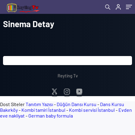
Sinema Detay
Reyting Tv
Dost Siteler
Tanıtım Yazısı
-
Düğün Dansı Kursu
-
Dans Kursu
Bakırköy
-
Kombi tamiri İstanbul
-
Kombi servisi İstanbul
-
Evden
eve nakliyat
-
German baby formula