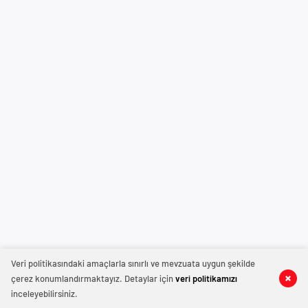
Veri politikasındaki amaçlarla sınırlı ve mevzuata uygun şekilde
çerez konumlandırmaktayız. Detaylar için
veri politikamızı
inceleyebilirsiniz.