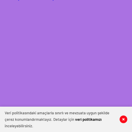
Veri politikasındaki amaçlarla sınırlı ve mevzuata uygun şekilde
çerez konumlandırmaktayız. Detaylar için
veri politikamızı
inceleyebilirsiniz.