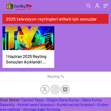
2025 televizyon reytingleri etiketi için sonuçlar
1 Haziran 2025 Reyting
Sonuçları Açıklandı!
Teşkilat Yine Zirvede
Reyting Tv
Dost Siteler
Tanıtım Yazısı
-
Düğün Dansı Kursu
-
Dans Kursu
Bakırköy
-
Kombi tamiri İstanbul
-
Kombi servisi İstanbul
-
Evden
eve nakliyat
-
German baby formula