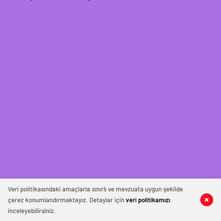
Veri politikasındaki amaçlarla sınırlı ve mevzuata uygun şekilde
çerez konumlandırmaktayız. Detaylar için
veri politikamızı
inceleyebilirsiniz.