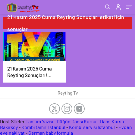
21 Kasım 2025 Cuma Reyting Sonuçları etiketi için
sonuçlar
21 Kasım 2025 Cuma
Reyting Sonuçları!
Taşacak Bu Deniz,
Arka Sokaklar ve
Reyting Tv
Kızılcık Şerbeti
Rekabeti Zirvede!
Dost Siteler
Tanıtım Yazısı
-
Düğün Dansı Kursu
-
Dans Kursu
Bakırköy
-
Kombi tamiri İstanbul
-
Kombi servisi İstanbul
-
Evden
eve nakliyat
-
German baby formula