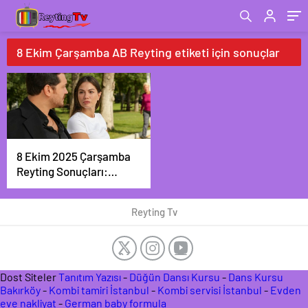
8 Ekim Çarşamba AB Reyting etiketi için sonuçlar
8 Ekim 2025 Çarşamba
Reyting Sonuçları:
Zirve Yine “Eşref
Rüya”nın!
Reyting Tv
Dost Siteler
Tanıtım Yazısı
-
Düğün Dansı Kursu
-
Dans Kursu
Bakırköy
-
Kombi tamiri İstanbul
-
Kombi servisi İstanbul
-
Evden
eve nakliyat
-
German baby formula