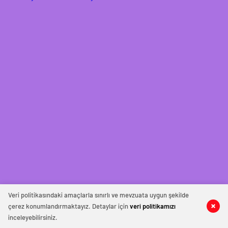
Veri politikasındaki amaçlarla sınırlı ve mevzuata uygun şekilde
çerez konumlandırmaktayız. Detaylar için
veri politikamızı
inceleyebilirsiniz.