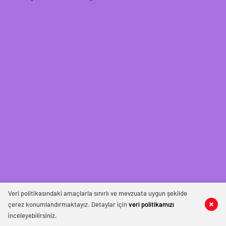
Veri politikasındaki amaçlarla sınırlı ve mevzuata uygun şekilde
çerez konumlandırmaktayız. Detaylar için
veri politikamızı
inceleyebilirsiniz.