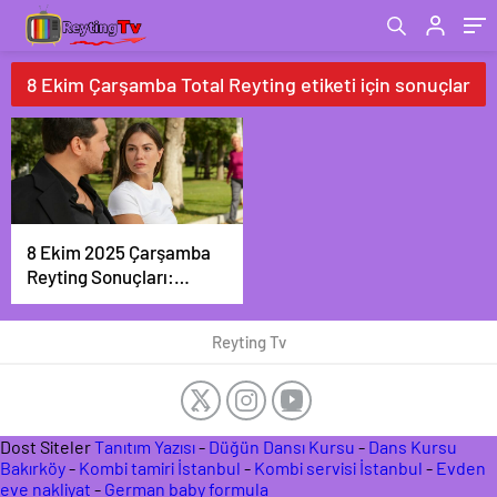
8 Ekim Çarşamba Total Reyting etiketi için sonuçlar
8 Ekim 2025 Çarşamba
Reyting Sonuçları:
Zirve Yine “Eşref
Rüya”nın!
Reyting Tv
Dost Siteler
Tanıtım Yazısı
-
Düğün Dansı Kursu
-
Dans Kursu
Bakırköy
-
Kombi tamiri İstanbul
-
Kombi servisi İstanbul
-
Evden
eve nakliyat
-
German baby formula