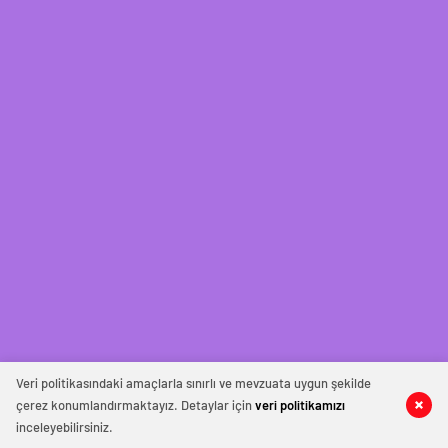
Veri politikasındaki amaçlarla sınırlı ve mevzuata uygun şekilde
çerez konumlandırmaktayız. Detaylar için
veri politikamızı
inceleyebilirsiniz.