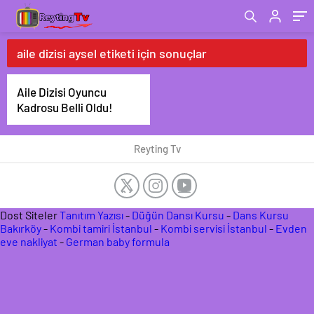
aile dizisi aysel etiketi için sonuçlar
Aile Dizisi Oyuncu
Kadrosu Belli Oldu!
Reyting Tv
Dost Siteler
Tanıtım Yazısı
-
Düğün Dansı Kursu
-
Dans Kursu
Bakırköy
-
Kombi tamiri İstanbul
-
Kombi servisi İstanbul
-
Evden
eve nakliyat
-
German baby formula