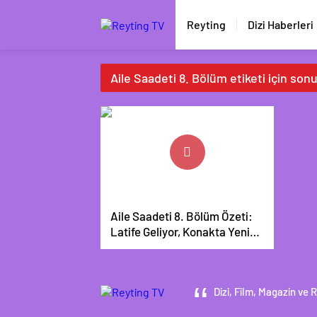
Reyting
Dizi Haberleri
Aile Saadeti 8. Bölüm etiketi için son
Aile Saadeti 8. Bölüm Özeti:
Latife Geliyor, Konakta Yeni
Sırlar Ortaya Çıkıyor!
Dizi, Film, Magazin ve 