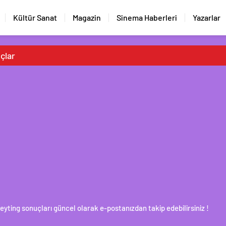
Kültür Sanat
Magazin
Sinema Haberleri
Yazarlar
uçlar
Reyting sonuçları güncel olarak e-postanızdan takip edebilirsiniz !