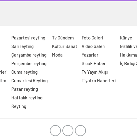
Pazartesi reyting
Tv Gündem
Foto Galeri
Künye
Salı reyting
Kültür Sanat
Video Galeri
Gizlilik 
Çarşamba reyting
Moda
Yazarlar
Hakkımı
Perşembe reyting
Sıcak Haber
İş Birliği
leri
Cuma reyting
Tv Yayın Akışı
Film
Cumartesi Reyting
Tiyatro Haberleri
Pazar reyting
Haftalık reyting
Reyting