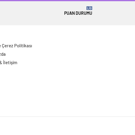
LİG
PUAN DURUMU
ve Çerez Politikası
zda
 & İletişim