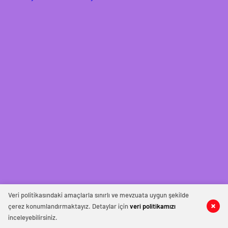
Veri politikasındaki amaçlarla sınırlı ve mevzuata uygun şekilde
çerez konumlandırmaktayız. Detaylar için
veri politikamızı
inceleyebilirsiniz.