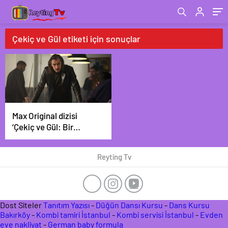
Çekiç ve Gül etiketi için sonuçlar
Max Original dizisi
‘Çekiç ve Gül: Bir
Behzat Ç. Hikayesi’
üçüncü sezon ilk
Reyting Tv
bölümüyle HBO Max’te
yayında!
Dost Siteler
Tanıtım Yazısı
-
Düğün Dansı Kursu
-
Dans Kursu
Bakırköy
-
Kombi tamiri İstanbul
-
Kombi servisi İstanbul
-
Evden
eve nakliyat
-
German baby formula