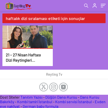
haftalık dizi sıralaması etiketi için sonuçlar
21 – 27 Nisan Haftası
Dizi Reytingleri
Açıklandı: Zirve Yine
Değişmedi!
Reyting Tv
Dost Siteler
Tanıtım Yazısı
-
Düğün Dansı Kursu
-
Dans Kursu
Bakırköy
-
Kombi tamiri İstanbul
-
Kombi servisi İstanbul
-
Evden
eve nakliyat
-
German baby formula