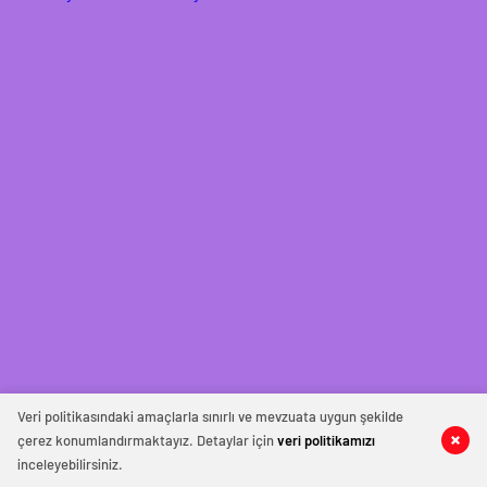
Veri politikasındaki amaçlarla sınırlı ve mevzuata uygun şekilde
çerez konumlandırmaktayız. Detaylar için
veri politikamızı
inceleyebilirsiniz.