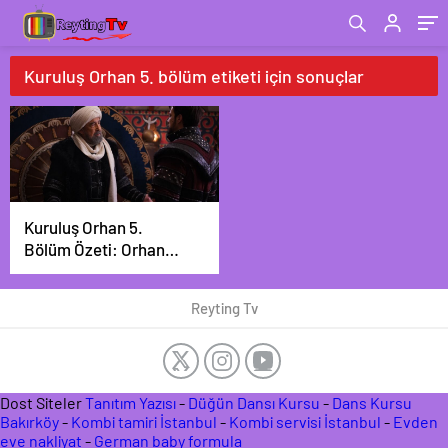
Kuruluş Orhan 5. bölüm etiketi için sonuçlar
Kuruluş Orhan 5.
Bölüm Özeti: Orhan
Bey Yeni Dönemin
Mührünü Teslim Alıyor!
Reyting Tv
Dost Siteler
Tanıtım Yazısı
-
Düğün Dansı Kursu
-
Dans Kursu
Bakırköy
-
Kombi tamiri İstanbul
-
Kombi servisi İstanbul
-
Evden
eve nakliyat
-
German baby formula