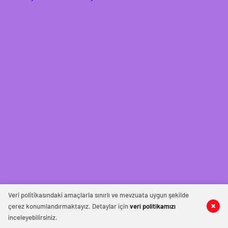
Veri politikasındaki amaçlarla sınırlı ve mevzuata uygun şekilde
çerez konumlandırmaktayız. Detaylar için
veri politikamızı
inceleyebilirsiniz.