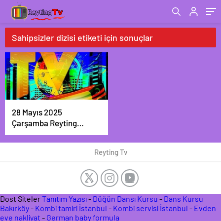
Sahipsizler dizisi etiketi için sonuçlar
28 Mayıs 2025
Çarşamba Reyting
Sonuçları Açıklandı:
Zirve Kimin Oldu?
Reyting Tv
Dost Siteler
Tanıtım Yazısı
-
Düğün Dansı Kursu
-
Dans Kursu
Bakırköy
-
Kombi tamiri İstanbul
-
Kombi servisi İstanbul
-
Evden
eve nakliyat
-
German baby formula