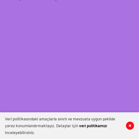
Veri politikasındaki amaçlarla sınırlı ve mevzuata uygun şekilde
çerez konumlandırmaktayız. Detaylar için
veri politikamızı
inceleyebilirsiniz.