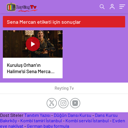
Sena Mercan etiketi için sonuçlar
Kuruluş Orhan’ın
Halime’si Sena Mercan
“Kostümden Mekana
Her Şey Çok
Reyting Tv
Büyüleyici”
Dost Siteler
Tanıtım Yazısı
-
Düğün Dansı Kursu
-
Dans Kursu
Bakırköy
-
Kombi tamiri İstanbul
-
Kombi servisi İstanbul
-
Evden
eve nakliyat
-
German baby formula