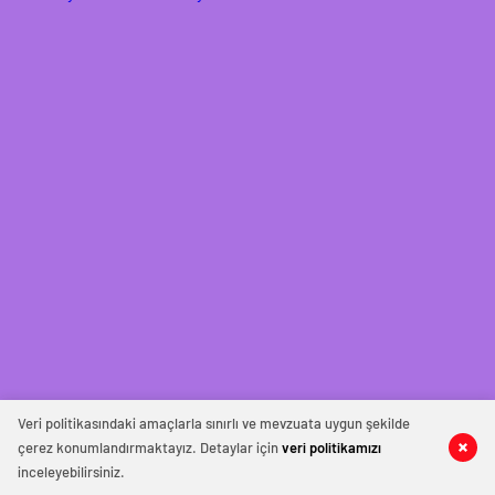
Veri politikasındaki amaçlarla sınırlı ve mevzuata uygun şekilde
çerez konumlandırmaktayız. Detaylar için
veri politikamızı
inceleyebilirsiniz.