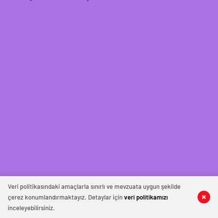
Veri politikasındaki amaçlarla sınırlı ve mevzuata uygun şekilde
çerez konumlandırmaktayız. Detaylar için
veri politikamızı
inceleyebilirsiniz.