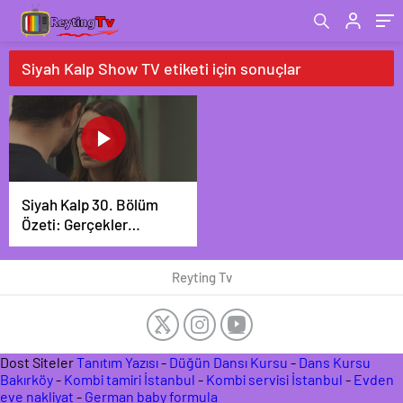
Siyah Kalp Show TV etiketi için sonuçlar
Siyah Kalp 30. Bölüm
Özeti: Gerçekler
ortaya çıkıyor!
Reyting Tv
Dost Siteler
Tanıtım Yazısı
-
Düğün Dansı Kursu
-
Dans Kursu
Bakırköy
-
Kombi tamiri İstanbul
-
Kombi servisi İstanbul
-
Evden
eve nakliyat
-
German baby formula