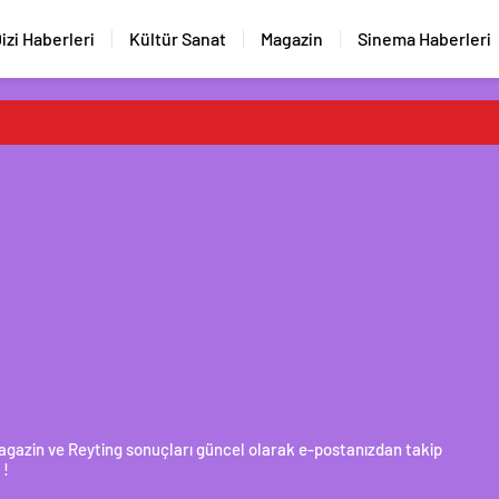
izi Haberleri
Kültür Sanat
Magazin
Sinema Haberleri
 Magazin ve Reyting sonuçları güncel olarak e-postanızdan takip
 !