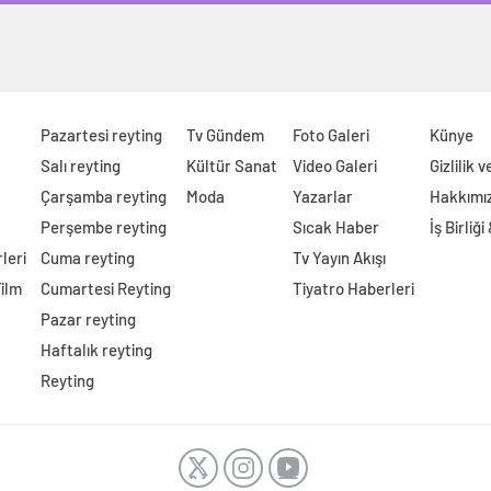
Pazartesi reyting
Tv Gündem
Foto Galeri
Künye
Salı reyting
Kültür Sanat
Video Galeri
Gizlilik 
Çarşamba reyting
Moda
Yazarlar
Hakkımı
Perşembe reyting
Sıcak Haber
İş Birliği
leri
Cuma reyting
Tv Yayın Akışı
Film
Cumartesi Reyting
Tiyatro Haberleri
Pazar reyting
Haftalık reyting
Reyting