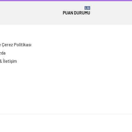
LİG
PUAN DURUMU
ve Çerez Politikası
zda
 & İletişim