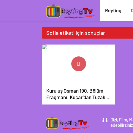
Reyting
D
Sofia etiketi için sonuçlar
Kuruluş Osman 190. Bölüm
Fragmanı: Kuçar’dan Tuzak,
Osman Bey’den İntikam Ateşi!
Dizi, Film,
edebilirsiniz