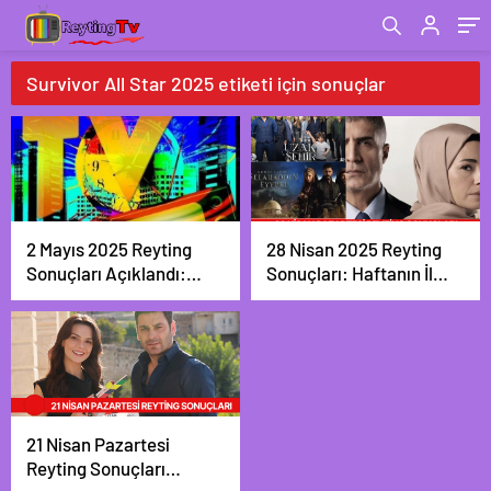
Survivor All Star 2025 etiketi için sonuçlar
2 Mayıs 2025 Reyting
28 Nisan 2025 Reyting
Sonuçları Açıklandı:
Sonuçları: Haftanın İlk
Zirvede Hangi Dizi Var?
Gecesinde Zirve Yarışı
Nefes Kesti!
21 Nisan Pazartesi
Reyting Sonuçları