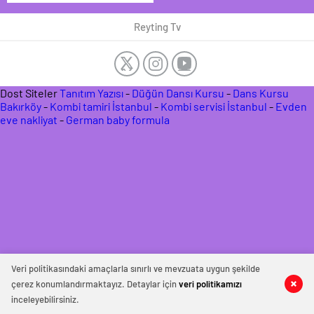
Açıklandı: Uzak Şehir
mi Zirvede, Kızıl
Reyting Tv
Goncalar mı?
Dost Siteler
Tanıtım Yazısı
-
Düğün Dansı Kursu
-
Dans Kursu
Bakırköy
-
Kombi tamiri İstanbul
-
Kombi servisi İstanbul
-
Evden
eve nakliyat
-
German baby formula
Veri politikasındaki amaçlarla sınırlı ve mevzuata uygun şekilde
çerez konumlandırmaktayız. Detaylar için
veri politikamızı
inceleyebilirsiniz.