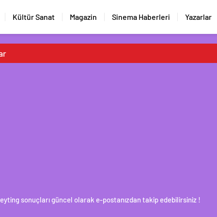
Kültür Sanat
Magazin
Sinema Haberleri
Yazarlar
ar
Reyting sonuçları güncel olarak e-postanızdan takip edebilirsiniz !