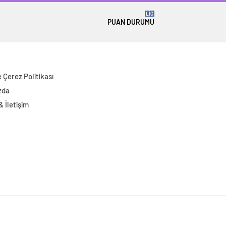
LİG
PUAN DURUMU
ve Çerez Politikası
zda
 & İletişim