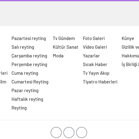
Pazartesi reyting
Tv Gündem
Foto Galeri
Künye
Salı reyting
Kültür Sanat
Video Galeri
Gizlilik 
Çarşamba reyting
Moda
Yazarlar
Hakkımı
Perşembe reyting
Sıcak Haber
İş Birliği
leri
Cuma reyting
Tv Yayın Akışı
Film
Cumartesi Reyting
Tiyatro Haberleri
Pazar reyting
Haftalık reyting
Reyting