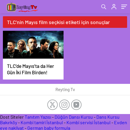
TLC’nin Mayıs film seçkisi etiketi için sonuçlar
TLC’de Mayıs’ta da Her
Gün İki Film Birden!
Reyting Tv
Dost Siteler
Tanıtım Yazısı
-
Düğün Dansı Kursu
-
Dans Kursu
Bakırköy
-
Kombi tamiri İstanbul
-
Kombi servisi İstanbul
-
Evden
eve nakliyat
-
German baby formula