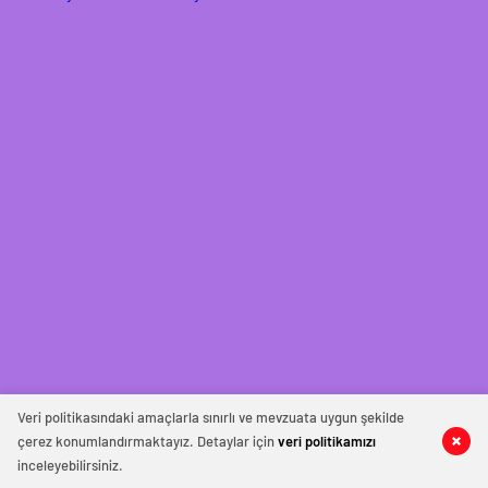
Veri politikasındaki amaçlarla sınırlı ve mevzuata uygun şekilde
çerez konumlandırmaktayız. Detaylar için
veri politikamızı
inceleyebilirsiniz.