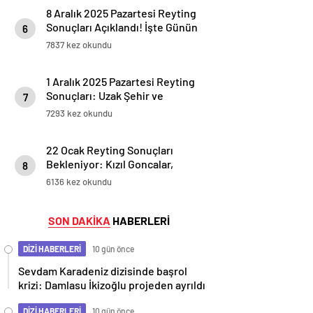
8 Aralık 2025 Pazartesi Reyting
Sonuçları Açıklandı! İşte Günün
6
En Çok İzlenen Yapımları
7837 kez okundu
1 Aralık 2025 Pazartesi Reyting
Sonuçları: Uzak Şehir ve
7
Cennetin Çocukları Rekabeti
7293 kez okundu
Devam Ediyor
22 Ocak Reyting Sonuçları
Bekleniyor: Kızıl Goncalar,
8
Ömer, Selahaddin Eyyubi, Safir,
6136 kez okundu
Survivor Hangi Sıralamada?
SON DAKİKA
HABERLERİ
DİZİ HABERLERİ
10 gün önce
Sevdam Karadeniz dizisinde başrol
krizi: Damlasu İkizoğlu projeden ayrıldı
DİZİ HABERLERİ
10 gün önce