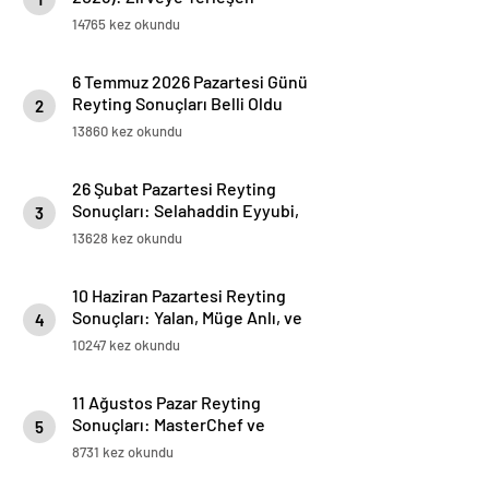
Programlar Belli Oldu
14765 kez okundu
6 Temmuz 2026 Pazartesi Günü
Reyting Sonuçları Belli Oldu
2
13860 kez okundu
26 Şubat Pazartesi Reyting
Sonuçları: Selahaddin Eyyubi,
3
Ömer, Kızıl Goncalar ve Survivor
13628 kez okundu
All Star Yeniden Gündemde
10 Haziran Pazartesi Reyting
Sonuçları: Yalan, Müge Anlı, ve
4
Kudüs Fatihi Selahaddin Eyyubi
10247 kez okundu
Yarışında!
11 Ağustos Pazar Reyting
Sonuçları: MasterChef ve
5
Titanic Zirvede
8731 kez okundu