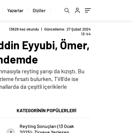
Yazarlar
Diziler
13628 kez okundu
|
Güncelleme: 27 Şubat 2024
13:44
ddin Eyyubi, Ömer,
Gündemde
asıyla reyting yarışı da kızıştı. Bu
izleme fırsatı bulurken, TV8'de ise
allarda da çeşitli içeriklerle
KATEGORİNİN POPÜLERLERİ
Reyting Sonuçları (13 Ocak
2025): Zirveye Yerleşen
1