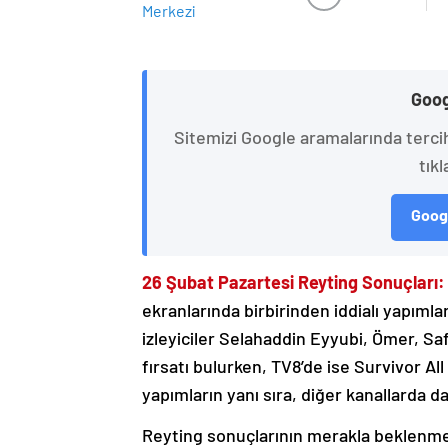
Goog
Sitemizi Google aramalarında terci
tıkl
Googl
26 Şubat Pazartesi Reyting Sonuçları:
ekranlarında birbirinden iddialı yapımla
izleyiciler Selahaddin Eyyubi, Ömer, Safi
fırsatı bulurken, TV8’de ise Survivor Al
yapımların yanı sıra, diğer kanallarda da ç
Reyting sonuçlarının merakla beklenmesi