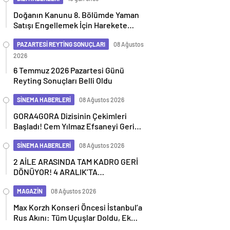
Doğanın Kanunu 8. Bölümde Yaman
Satışı Engellemek İçin Harekete
Geçiyor
PAZARTESİ REYTİNG SONUÇLARI
08 Ağustos
2026
6 Temmuz 2026 Pazartesi Günü
Reyting Sonuçları Belli Oldu
SİNEMA HABERLERİ
08 Ağustos 2026
GORA4GORA Dizisinin Çekimleri
Başladı! Cem Yılmaz Efsaneyi Geri
Getiriyor
SİNEMA HABERLERİ
08 Ağustos 2026
2 AİLE ARASINDA TAM KADRO GERİ
DÖNÜYOR! 4 ARALIK’TA
SİNEMALARDA
MAGAZİN
08 Ağustos 2026
Max Korzh Konseri Öncesi İstanbul’a
Rus Akını: Tüm Uçuşlar Doldu, Ek
Seferler Başladı