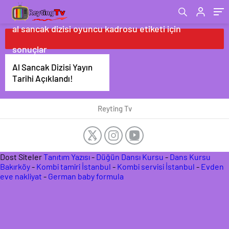
al sancak dizisi oyuncu kadrosu etiketi için
sonuçlar
Al Sancak Dizisi Yayın
Tarihi Açıklandı!
Reyting Tv
Dost Siteler
Tanıtım Yazısı
-
Düğün Dansı Kursu
-
Dans Kursu
Bakırköy
-
Kombi tamiri İstanbul
-
Kombi servisi İstanbul
-
Evden
eve nakliyat
-
German baby formula