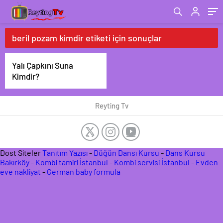
beril pozam kimdir etiketi için sonuçlar
Yalı Çapkını Suna
Kimdir?
Reyting Tv
Dost Siteler
Tanıtım Yazısı
-
Düğün Dansı Kursu
-
Dans Kursu
Bakırköy
-
Kombi tamiri İstanbul
-
Kombi servisi İstanbul
-
Evden
eve nakliyat
-
German baby formula