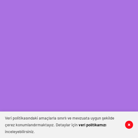
Veri politikasındaki amaçlarla sınırlı ve mevzuata uygun şekilde
çerez konumlandırmaktayız. Detaylar için
veri politikamızı
inceleyebilirsiniz.