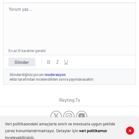
En az 10 karakter gerekli
Gönder
Gönderdiğiniz yorum
moderasyon
ekibi tarafından incelendikten sonra yayınlanacaktır.
Reyting Tv
Veri politikasındaki amaçlarla sınırlı ve mevzuata uygun şekilde
Dost Siteler
Tanıtım Yazısı
-
Düğün Dansı Kursu
-
Dans Kursu
çerez konumlandırmaktayız. Detaylar için
veri politikamızı
0
0
Haber Merkezi
Bakırköy
-
Kombi tamiri İstanbul
-
Kombi servisi İstanbul
-
Evden
inceleyebilirsiniz.