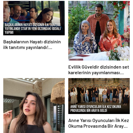
Başkalarının Hayatı dizisinin
ilk tanıtımı yayınlandı!
STAR’ın yeni sezondaki iddialı
yapımı
Evlilik Güveldir dizisinden set
karelerinin yayımlanması
sürüyor
Anne Yarısı Oyuncuları İlk Kez
Okuma Provasında Bir Araya
Geldi