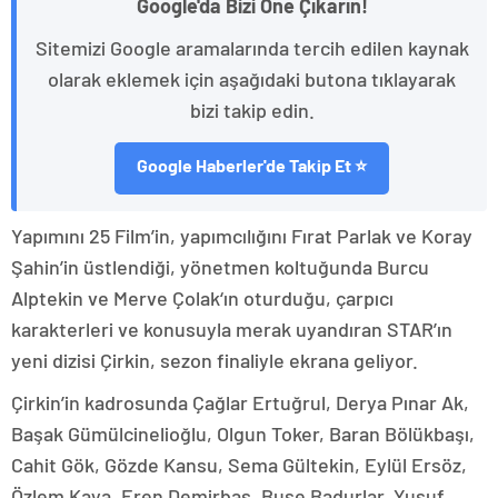
Google'da Bizi Öne Çıkarın!
Sitemizi Google aramalarında tercih edilen kaynak
olarak eklemek için aşağıdaki butona tıklayarak
bizi takip edin.
Google Haberler'de Takip Et ⭐
Yapımını 25 Film’in, yapımcılığını Fırat Parlak ve Koray
Şahin’in üstlendiği, yönetmen koltuğunda Burcu
Alptekin ve Merve Çolak‘ın oturduğu, çarpıcı
karakterleri ve konusuyla merak uyandıran STAR’ın
yeni dizisi Çirkin, sezon finaliyle ekrana geliyor.
Çirkin’in kadrosunda Çağlar Ertuğrul, Derya Pınar Ak,
Başak Gümülcinelioğlu, Olgun Toker, Baran Bölükbaşı,
Cahit Gök, Gözde Kansu, Sema Gültekin, Eylül Ersöz,
Özlem Kaya, Eren Demirbaş, Buse Badurlar, Yusuf