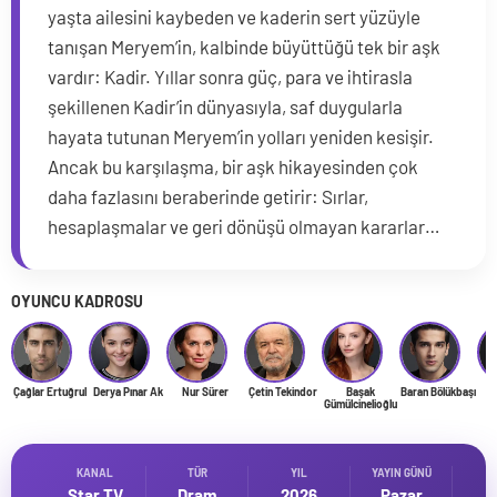
yaşta ailesini kaybeden ve kaderin sert yüzüyle
tanışan Meryem’in, kalbinde büyüttüğü tek bir aşk
vardır: Kadir. Yıllar sonra güç, para ve ihtirasla
şekillenen Kadir’in dünyasıyla, saf duygularla
hayata tutunan Meryem’in yolları yeniden kesişir.
Ancak bu karşılaşma, bir aşk hikayesinden çok
daha fazlasını beraberinde getirir: Sırlar,
hesaplaşmalar ve geri dönüşü olmayan kararlar…
OYUNCU KADROSU
Çağlar Ertuğrul
Derya Pınar Ak
Nur Sürer
Çetin Tekindor
Başak
Baran Bölükbaşı
O
Gümülcinelioğlu
KANAL
TÜR
YIL
YAYIN GÜNÜ
Star TV
Dram
2026
Pazar