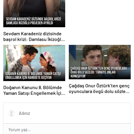
Sevdam Karadeniz dizisinde
başrol krizi: Damlasu İkizoğlu
projeden ayrıldı
Çağdaş Onur Öztürk’ten genç
Doğanın Kanunu 8. Bölümde
oyunculara övgü dolu sözler:
Yaman Satışı Engellemek İçin
‘Türkiye onları konuşuyor’
Harekete Geçiyor