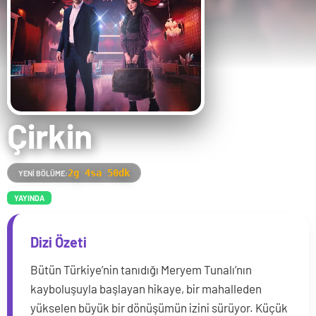
Çirkin
2g 4sa 50dk
YENI BÖLÜME:
YAYINDA
Dizi Özeti
Bütün Türkiye’nin tanıdığı Meryem Tunalı’nın
kayboluşuyla başlayan hikaye, bir mahalleden
yükselen büyük bir dönüşümün izini sürüyor. Küçük