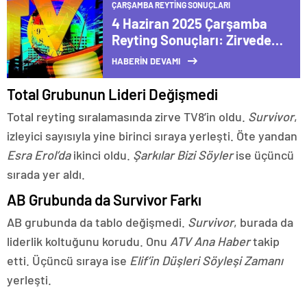
ÇARŞAMBA REYTING SONUÇLARI
4 Haziran 2025 Çarşamba
Reyting Sonuçları: Zirvede
Sürpriz Yok!
HABERİN DEVAMI
Total Grubunun Lideri Değişmedi
Total reyting sıralamasında zirve TV8’in oldu.
Survivor
,
izleyici sayısıyla yine birinci sıraya yerleşti. Öte yandan
Esra Erol’da
ikinci oldu.
Şarkılar Bizi Söyler
ise üçüncü
sırada yer aldı.
AB Grubunda da Survivor Farkı
AB grubunda da tablo değişmedi.
Survivor
, burada da
liderlik koltuğunu korudu. Onu
ATV Ana Haber
takip
etti. Üçüncü sıraya ise
Elif’in Düşleri Söyleşi Zamanı
yerleşti.