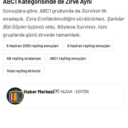
ABC1 Kategorisinde de Zirve Aynı
Sonuçlara göre, ABC1 grubunda da
Survivor
ilk
sıradaydı.
Esra Erol’da
ikinciliğini sürdürürken,
Şarkılar
Bizi Söyler
üçüncü oldu. Böylece Survivor, tüm
gruplarda günü zirvede tamamladı.
6 Haziran 2025 reyting sonuçları
6 haziran reyting sonuçları
AB reyting sıralaması
ABC1 reyting sonuçları
Total reyting birincisi
✉️
Haber Merkezi
YAZAR - EDİTÖR