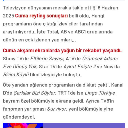
Televizyon dünyasının merakla takip ettiği 6 Haziran
2025
Cuma reyting sonuçları
belli oldu. Hangi
programların öne çıktığı izleyiciler tarafından
araştırılıyordu. İşte Total, AB ve ABC1 gruplarında
günün en çok izlenen yapımları…
Cuma akşamı ekranlarda yoğun bir rekabet yaşandı.
Show TV’de
Eltilerin Savaşı
, ATV’de
Örümcek Adam:
Eve Dönüş Yok
, Star TV’de
Aykut Enişte 2
ve Now’da
Bizim Köylü
filmi izleyiciyle buluştu.
Öte yandan eğlence programları da dikkat çekti. Kanal
D’de
Şarkılar Bizi Söyler
, TRT 1’de ise
Lingo Türkiye
bayram özel bölümüyle ekrana geldi. Ayrıca TV8’in
fenomen yarışması
Survivor
, yeni bölümüyle yine
gündemdeydi.