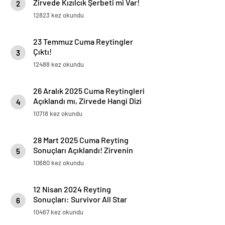
Zirvede Kızılcık Şerbeti mi Var!
2
12823 kez okundu
23 Temmuz Cuma Reytingler
Çıktı!
3
12488 kez okundu
26 Aralık 2025 Cuma Reytingleri
Açıklandı mı, Zirvede Hangi Dizi
4
Var?
10718 kez okundu
28 Mart 2025 Cuma Reyting
Sonuçları Açıklandı! Zirvenin
5
Sahibi Kim Oldu?
10680 kez okundu
12 Nisan 2024 Reyting
Sonuçları: Survivor All Star
6
Zirvede!
10467 kez okundu