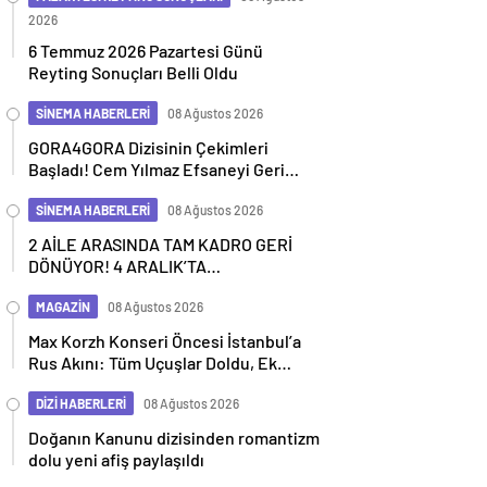
2026
6 Temmuz 2026 Pazartesi Günü
Reyting Sonuçları Belli Oldu
SİNEMA HABERLERİ
08 Ağustos 2026
GORA4GORA Dizisinin Çekimleri
Başladı! Cem Yılmaz Efsaneyi Geri
Getiriyor
SİNEMA HABERLERİ
08 Ağustos 2026
2 AİLE ARASINDA TAM KADRO GERİ
DÖNÜYOR! 4 ARALIK’TA
SİNEMALARDA
MAGAZİN
08 Ağustos 2026
Max Korzh Konseri Öncesi İstanbul’a
Rus Akını: Tüm Uçuşlar Doldu, Ek
Seferler Başladı
DİZİ HABERLERİ
08 Ağustos 2026
Doğanın Kanunu dizisinden romantizm
dolu yeni afiş paylaşıldı