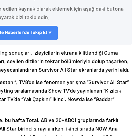
h edilen kaynak olarak eklemek için aşağıdaki butona
ayarak bizi takip edin.
e Haberler'de Takip Et ⭐
ng sonuçları, izleyicilerin ekrana kilitlendiği Cuma
ı, sevilen dizilerin tekrar bölümleriyle dolup taşarken,
eyecanlandıran Survivor All Star ekranlarda yerini aldı.
Destanı”, TV8’de ise fenomen yarışma “Survivor All Star”
reyting sıralamasında Show TV’de yayınlanan “Kızılcık
Star TV’de “Yalı Çapkını” ikinci, Now’da ise “Gaddar”
, bu hafta Total, AB ve 20+ABC1 gruplarında farklı
ll Star birinci sırayı alırken, ikinci sırada NOW Ana