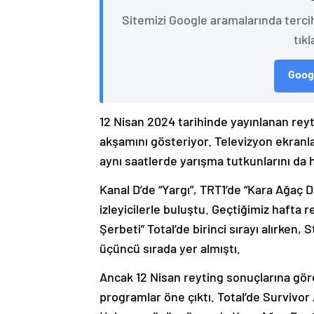
Sitemizi Google aramalarında terci
tıkl
Googl
12 Nisan 2024 tarihinde yayınlanan reyti
akşamını gösteriyor. Televizyon ekranlar
aynı saatlerde yarışma tutkunlarını da h
Kanal D’de “Yargı”, TRT1’de “Kara Ağaç 
izleyicilerle buluştu. Geçtiğimiz hafta 
Şerbeti” Total’de birinci sırayı alırken, 
üçüncü sırada yer almıştı.
Ancak 12 Nisan reyting sonuçlarına göre
programlar öne çıktı. Total’de Survivor A