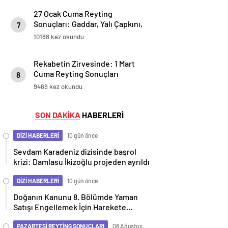
27 Ocak Cuma Reyting
Sonuçları: Gaddar, Yalı Çapkını,
7
Arka sokaklar, Ateş Kuşları,
10188 kez okundu
Aşka Düşman ve Kızılcık Şerbeti
Arasındaki Heyecanlı Rekabet!
Rekabetin Zirvesinde: 1 Mart
Cuma Reyting Sonuçları
8
Açıklandı! Hangi Yapım Zirveye
9469 kez okundu
Çıktı?
SON DAKİKA
HABERLERİ
DİZİ HABERLERİ
10 gün önce
Sevdam Karadeniz dizisinde başrol
krizi: Damlasu İkizoğlu projeden ayrıldı
DİZİ HABERLERİ
10 gün önce
Doğanın Kanunu 8. Bölümde Yaman
Satışı Engellemek İçin Harekete
Geçiyor
PAZARTESİ REYTİNG SONUÇLARI
08 Ağustos