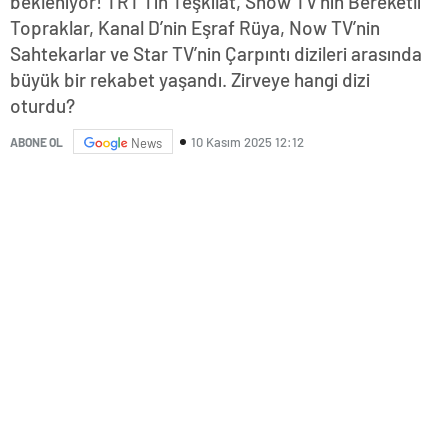
bekleniyor! TRT 1’in Teşkilat, Show TV’nin Bereketli
Topraklar, Kanal D’nin Eşraf Rüya, Now TV’nin
Sahtekarlar ve Star TV’nin Çarpıntı dizileri arasında
büyük bir rekabet yaşandı. Zirveye hangi dizi
oturdu?
10 Kasım 2025 12:12
ABONE OL
News