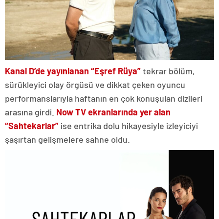
Kanal D’de yayınlanan “
Eşref Rüya
”
tekrar bölüm,
sürükleyici olay örgüsü ve dikkat çeken oyuncu
performanslarıyla haftanın en çok konuşulan dizileri
arasına girdi.
Now TV ekranlarında yer alan
“Sahtekarlar”
ise entrika dolu hikayesiyle izleyiciyi
şaşırtan gelişmelere sahne oldu.