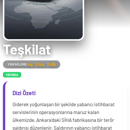
Teşkilat
6g 13sa 31dk
YENI BÖLÜME:
YAYINDA
Dizi Özeti
Giderek yoğunlaşan bir şekilde yabancı istihbarat
servislerinin operasyonlarına maruz kalan
ülkemizde, Ankara'daki SİHA fabrikasına bir terör
saldırısı düzenlenir. Saldırının yabancı istihbarat