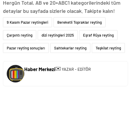
Hergün Total, AB ve 20+ABC1 kategorilerindeki tüm
detaylar bu sayfada sizlerle olacak. Takipte kalın!
9 Kasım Pazar reytingleri
Bereketli Topraklar reyting
Çarpıntı reyting
dizi reytingleri 2025
Eşraf Rüya reyting
Pazar reyting sonuçları
Sahtekarlar reyting
Teşkilat reyting
✉️
Haber Merkezi
YAZAR - EDİTÖR