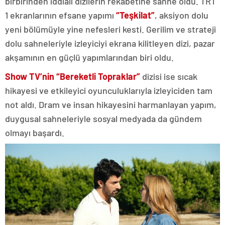
birbirinden iddialı dizilerin rekabetine sahne oldu. TRT
1 ekranlarının efsane yapımı
“Teşkilat”
, aksiyon dolu
yeni bölümüyle yine nefesleri kesti. Gerilim ve strateji
dolu sahneleriyle izleyiciyi ekrana kilitleyen dizi, pazar
akşamının en güçlü yapımlarından biri oldu.
Show TV’nin “
Bereketli Topraklar
”
dizisi ise sıcak
hikayesi ve etkileyici oyunculuklarıyla izleyiciden tam
not aldı. Dram ve insan hikayesini harmanlayan yapım,
duygusal sahneleriyle sosyal medyada da gündem
olmayı başardı.