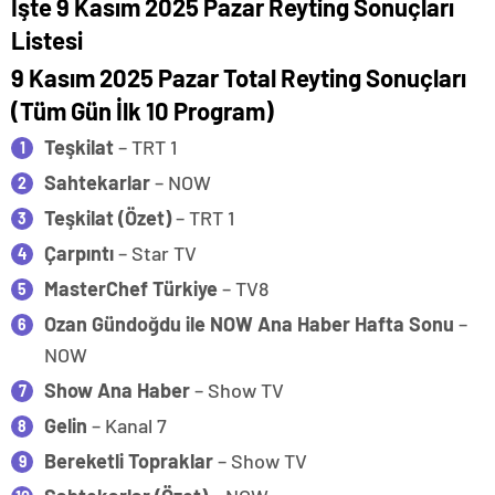
İşte 9 Kasım 2025 Pazar Reyting Sonuçları
Listesi
9 Kasım 2025 Pazar Total Reyting Sonuçları
(Tüm Gün İlk 10 Program)
Teşkilat
– TRT 1
Sahtekarlar
– NOW
Teşkilat (Özet)
– TRT 1
Çarpıntı
– Star TV
MasterChef Türkiye
– TV8
Ozan Gündoğdu ile NOW Ana Haber Hafta Sonu
–
NOW
Show Ana Haber
– Show TV
Gelin
– Kanal 7
Bereketli Topraklar
– Show TV