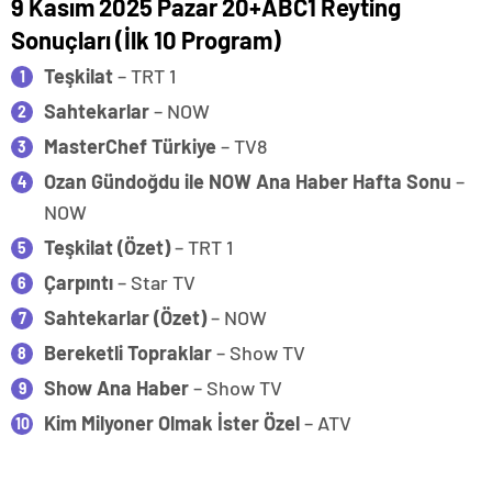
9 Kasım 2025 Pazar 20+ABC1 Reyting
Sonuçları (İlk 10 Program)
Teşkilat
– TRT 1
Sahtekarlar
– NOW
MasterChef Türkiye
– TV8
Ozan Gündoğdu ile NOW Ana Haber Hafta Sonu
–
NOW
Teşkilat (Özet)
– TRT 1
Çarpıntı
– Star TV
Sahtekarlar (Özet)
– NOW
Bereketli Topraklar
– Show TV
Show Ana Haber
– Show TV
Kim Milyoner Olmak İster Özel
– ATV