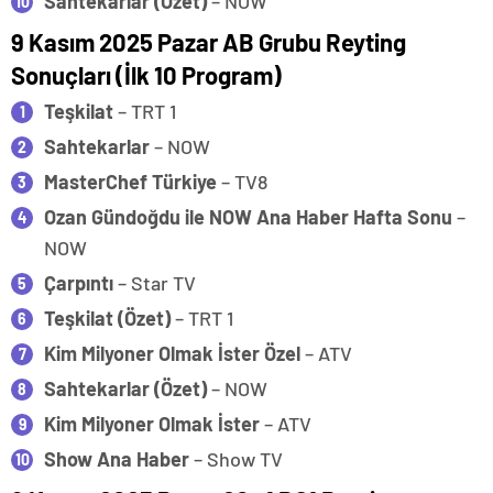
Sahtekarlar (Özet)
– NOW
9 Kasım 2025 Pazar AB Grubu Reyting
Sonuçları (İlk 10 Program)
Teşkilat
– TRT 1
Sahtekarlar
– NOW
MasterChef Türkiye
– TV8
Ozan Gündoğdu ile NOW Ana Haber Hafta Sonu
–
NOW
Çarpıntı
– Star TV
Teşkilat (Özet)
– TRT 1
Kim Milyoner Olmak İster Özel
– ATV
Sahtekarlar (Özet)
– NOW
Kim Milyoner Olmak İster
– ATV
Show Ana Haber
– Show TV