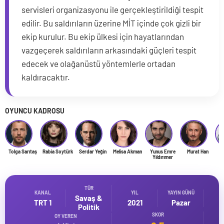
servisleri organizasyonu ile gerçekleştirildiği tespit
edilir. Bu saldırıların üzerine MİT içinde çok gizli bir
ekip kurulur. Bu ekip ülkesi için hayatlarından
vazgeçerek saldırıların arkasındaki güçleri tespit
edecek ve olağanüstü yöntemlerle ortadan
kaldıracaktır.
OYUNCU KADROSU
Tolga Sarıtaş
Rabia Soytürk
Serdar Yeğin
Melisa Akman
Yunus Emre
Murat Han
Y
Yıldırımer
TÜR
KANAL
YIL
YAYIN GÜNÜ
Savaş &
TRT 1
2021
Pazar
Politik
SKOR
OY VEREN