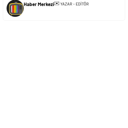
✉️
Haber Merkezi
YAZAR - EDİTÖR