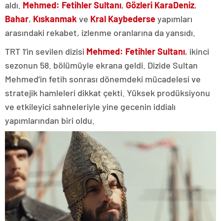
aldı.
Mehmed: Fetihler Sultanı
,
Gözleri KaraDeniz
,
Bahar
,
Kıskanmak
ve
Kral Kaybederse
yapımları
arasındaki rekabet, izlenme oranlarına da yansıdı.
TRT 1’in sevilen dizisi
Mehmed: Fetihler Sultanı
, ikinci
sezonun 58. bölümüyle ekrana geldi. Dizide Sultan
Mehmed’in fetih sonrası dönemdeki mücadelesi ve
stratejik hamleleri dikkat çekti. Yüksek prodüksiyonu
ve etkileyici sahneleriyle yine gecenin iddialı
yapımlarından biri oldu.