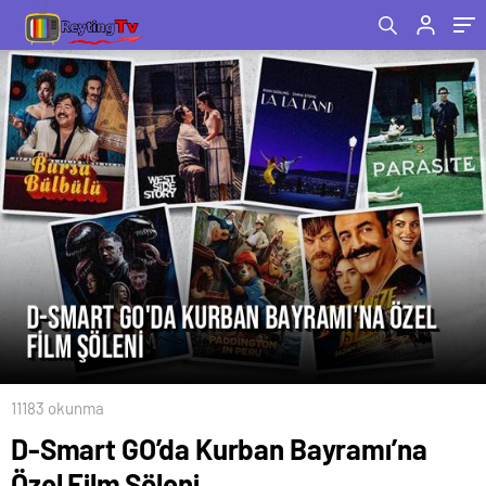
11183 okunma
D-Smart GO’da Kurban Bayramı’na
Özel Film Şöleni