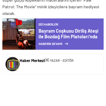
Patrol: The Movie” minik izleyicilere bayram hediyesi
olacak.
DIZI HABERLERI
Bayram Coşkusu Diriliş Ateşi
ile Bozdağ Film Platoları’nda
HABERİN DEVAMI
✉️
Haber Merkezi
YAZAR - EDİTÖR