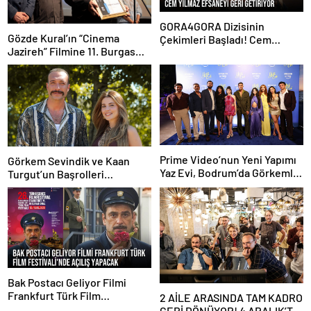
GORA4GORA Dizisinin
Gözde Kural’ın “Cinema
Çekimleri Başladı! Cem
Jazireh” Filmine 11. Burgas
Yılmaz Efsaneyi Geri Getiriyor
Uluslararası Film
Festivali’nden “En İyi Film”
Ödülü!
Prime Video’nun Yeni Yapımı
Görkem Sevindik ve Kaan
Yaz Evi, Bodrum’da Görkemli
Turgut’un Başrolleri
Gala ile Tanıtıldı
Paylaştığı ‘KANTİN’ Filminin
Çekimleri Başladı
Bak Postacı Geliyor Filmi
Frankfurt Türk Film
2 AİLE ARASINDA TAM KADRO
Festivali’nde Açılış Yapacak
GERİ DÖNÜYOR! 4 ARALIK’TA