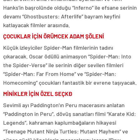
Hanks’in başrolünde olduğu “Inferno” ile efsane serinin
devamı “Ghostbusters: Afterlife” bayram keyfini
katlayacak filmler arasında.
ÇOCUKLAR İÇİN ÖRÜMCEK ADAM ŞÖLENİ
Küçük izleyiciler Spider-Man filmlerinin tadını
çıkaracak. Oscar ödüllü animasyon “Spider-Man: Into
the Spider-Verse” ile serinin diğer sevilen filmleri
“Spider-Man: Far From Home” ve “Spider-Man:
Homecoming” çocukları fantastik bir evrene taşıyacak.
MİNİKLER İÇİN ÖZEL SEÇKĐ
Sevimli ayı Paddington’ın Peru macerasını anlatan
“Paddington in Peru”, dövüş sanatları filmi “Karate Kid:
Legends”, kahraman kaplumbağaların hikayesi
“Teenage Mutant Ninja Turtles: Mutant Mayhem” ve
süper güçlü köpeklerin maceralarını içeren “Paw