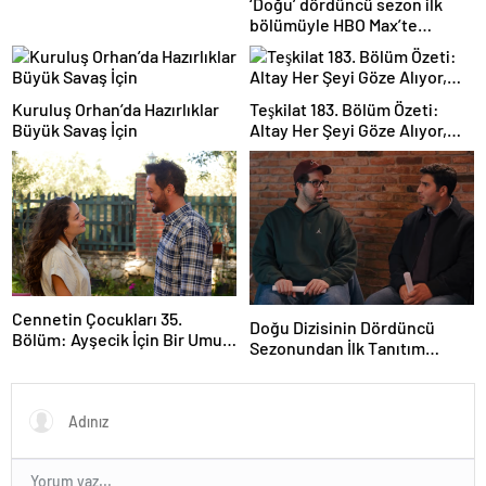
‘Doğu’ dördüncü sezon ilk
bölümüyle HBO Max’te
yayında!
Kuruluş Orhan’da Hazırlıklar
Teşkilat 183. Bölüm Özeti:
Büyük Savaş İçin
Altay Her Şeyi Göze Alıyor,
Davut Son Kozunu Oynuyor
Cennetin Çocukları 35.
Doğu Dizisinin Dördüncü
Bölüm: Ayşecik İçin Bir Umut
Sezonundan İlk Tanıtım
Işığı Doğuyor
Yayınlandı!