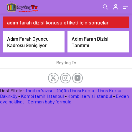
adım farah dizisi konusu etiketi için sonuçlar
Adım Farah Oyuncu
Adım Farah Dizisi
Kadrosu Genişliyor
Tanıtımı
Reyting Tv
Dost Siteler
Tanıtım Yazısı
-
Düğün Dansı Kursu
-
Dans Kursu
Bakırköy
-
Kombi tamiri İstanbul
-
Kombi servisi İstanbul
-
Evden
eve nakliyat
-
German baby formula