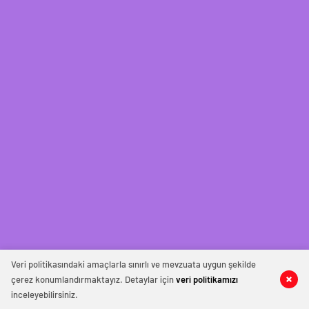
Veri politikasındaki amaçlarla sınırlı ve mevzuata uygun şekilde
çerez konumlandırmaktayız. Detaylar için
veri politikamızı
inceleyebilirsiniz.