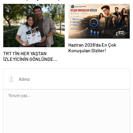
‘Türkiye onları konuşuyor’
Harekete Geçiyor
Haziran 2026’da En Çok
Konuşulan Diziler!
TRT 1’İN HER YAŞTAN
İZLEYİCİNİN GÖNLÜNDE
TAHT KURACAK YENİ DİZİSİ
‘EVLİLİK GÜZELDİR’ SETE
ÇIKTI!