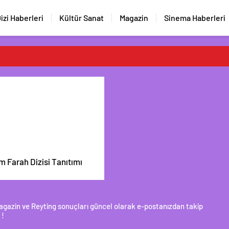
izi Haberleri
Kültür Sanat
Magazin
Sinema Haberleri
m Farah Dizisi Tanıtımı
 Magazin ve Reyting sonuçları güncel olarak e-postanızdan takip
 !