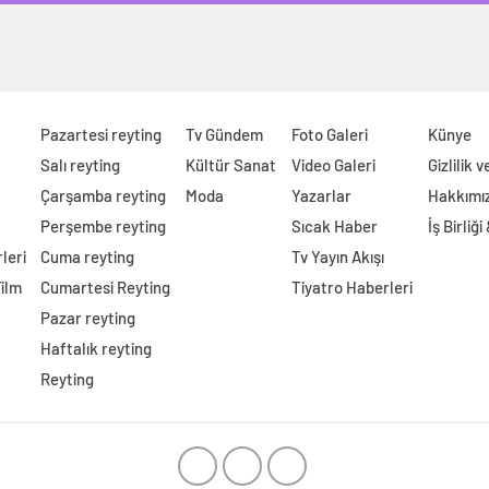
Pazartesi reyting
Tv Gündem
Foto Galeri
Künye
Salı reyting
Kültür Sanat
Video Galeri
Gizlilik 
Çarşamba reyting
Moda
Yazarlar
Hakkımı
Perşembe reyting
Sıcak Haber
İş Birliği
leri
Cuma reyting
Tv Yayın Akışı
Film
Cumartesi Reyting
Tiyatro Haberleri
Pazar reyting
Haftalık reyting
Reyting