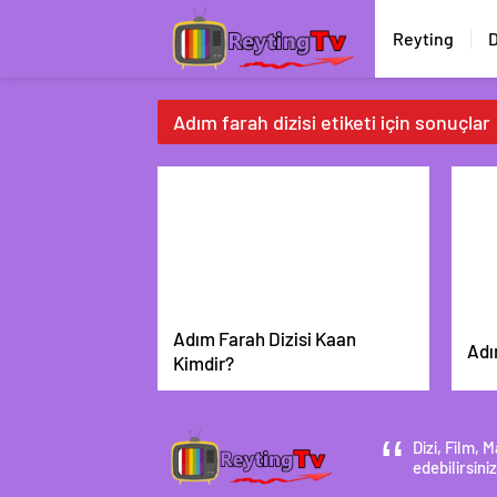
Reyting
D
Adım farah dizisi etiketi için sonuçlar
Adım Farah Dizisi Kaan
Adı
Kimdir?
Dizi, Film,
edebilirsiniz