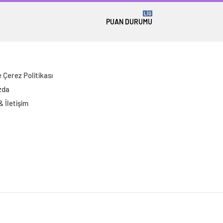
LİG
PUAN DURUMU
ve Çerez Politikası
zda
 & İletişim