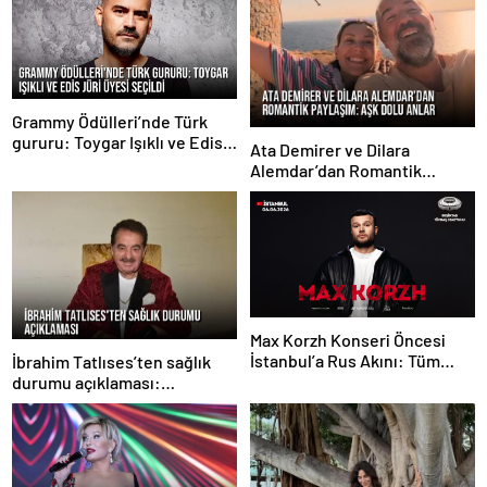
Grammy Ödülleri’nde Türk
gururu: Toygar Işıklı ve Edis
Ata Demirer ve Dilara
jüri üyesi seçildi
Alemdar’dan Romantik
Paylaşım: Aşk Dolu Anlar
Max Korzh Konseri Öncesi
İstanbul’a Rus Akını: Tüm
İbrahim Tatlıses’ten sağlık
Uçuşlar Doldu, Ek Seferler
durumu açıklaması:
Başladı
Hastaneye kaldırılmadım,
fizik tedaviye geldim