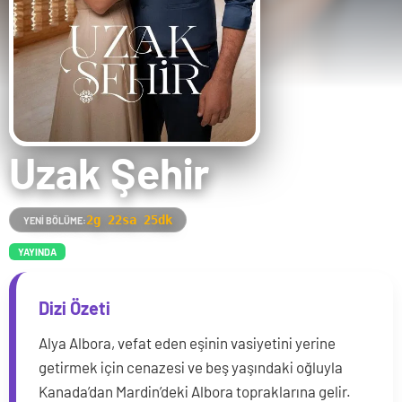
Uzak Şehir
2g 22sa 25dk
YENI BÖLÜME:
YAYINDA
Dizi Özeti
Alya Albora, vefat eden eşinin vasiyetini yerine
getirmek için cenazesi ve beş yaşındaki oğluyla
Kanada’dan Mardin’deki Albora topraklarına gelir.