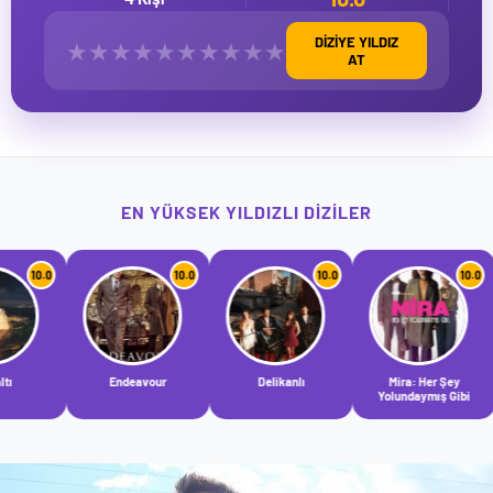
DİZİYE YILDIZ
★
★
★
★
★
★
★
★
★
★
AT
EN YÜKSEK YILDIZLI DIZILER
10.0
10.0
10.0
Endeavour
Delikanlı
Mira: Her Şey
Yolundaymış Gibi