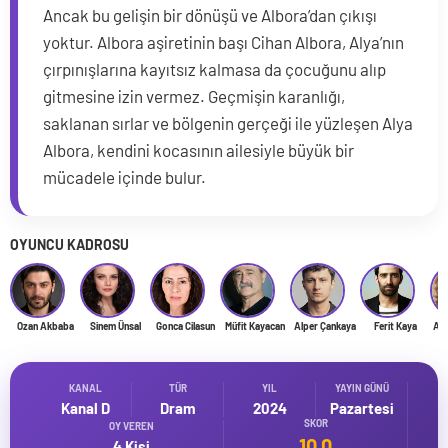
Ancak bu gelişin bir dönüşü ve Albora’dan çıkışı
yoktur. Albora aşiretinin başı Cihan Albora, Alya’nın
çırpınışlarına kayıtsız kalmasa da çocuğunu alıp
gitmesine izin vermez. Geçmişin karanlığı,
saklanan sırlar ve bölgenin gerçeği ile yüzleşen Alya
Albora, kendini kocasının ailesiyle büyük bir
mücadele içinde bulur.
OYUNCU KADROSU
Ozan Akbaba
Sinem Ünsal
Gonca Cilasun
Müfit Kayacan
Alper Çankaya
Ferit Kaya
Ata
KANAL
TÜR
YIL
YAYIN GÜNÜ
Kanal D
Dram
2024
Pazartesi
SKOR
OY VEREN
10.0
4 Kişi