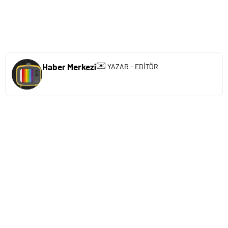
✉️
Haber Merkezi
YAZAR - EDİTÖR