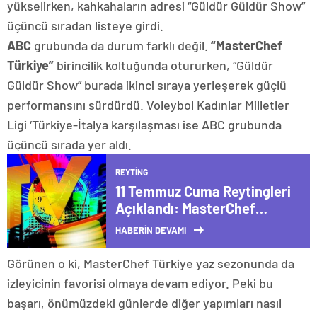
yükselirken, kahkahaların adresi “Güldür Güldür Show”
üçüncü sıradan listeye girdi.
ABC
grubunda da durum farklı değil.
“MasterChef
Türkiye”
birincilik koltuğunda otururken, “Güldür
Güldür Show” burada ikinci sıraya yerleşerek güçlü
performansını sürdürdü. Voleybol Kadınlar Milletler
Ligi ‘Türkiye-İtalya karşılaşması ise ABC grubunda
üçüncü sırada yer aldı.
REYTING
11 Temmuz Cuma Reytingleri
Açıklandı: MasterChef
Türkiye Zirveyi Kimseye
HABERİN DEVAMI
Kaptırmadı!
Görünen o ki, MasterChef Türkiye yaz sezonunda da
izleyicinin favorisi olmaya devam ediyor. Peki bu
başarı, önümüzdeki günlerde diğer yapımları nasıl