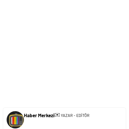
✉️
Haber Merkezi
YAZAR - EDİTÖR