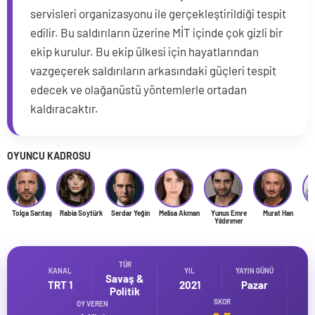
servisleri organizasyonu ile gerçekleştirildiği tespit
edilir. Bu saldırıların üzerine MİT içinde çok gizli bir
ekip kurulur. Bu ekip ülkesi için hayatlarından
vazgeçerek saldırıların arkasındaki güçleri tespit
edecek ve olağanüstü yöntemlerle ortadan
kaldıracaktır.
OYUNCU KADROSU
Tolga Sarıtaş
Rabia Soytürk
Serdar Yeğin
Melisa Akman
Yunus Emre
Murat Han
Y
Yıldırımer
TÜR
KANAL
YIL
YAYIN GÜNÜ
Savaş &
TRT 1
2021
Pazar
Politik
SKOR
OY VEREN