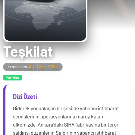
Teşkilat
0g 12sa 57dk
YENI BÖLÜME:
YAYINDA
Dizi Özeti
Giderek yoğunlaşan bir şekilde yabancı istihbarat
servislerinin operasyonlarına maruz kalan
ülkemizde, Ankara'daki SİHA fabrikasına bir terör
saldırısı düzenlenir. Saldırının yabancı istihbarat