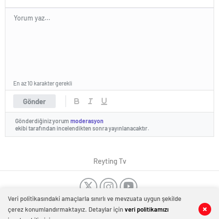
En az 10 karakter gerekli
Gönder
Gönderdiğiniz yorum
moderasyon
ekibi tarafından incelendikten sonra yayınlanacaktır.
Reyting Tv
Veri politikasındaki amaçlarla sınırlı ve mevzuata uygun şekilde
Dost Siteler
Tanıtım Yazısı
-
Düğün Dansı Kursu
-
Dans Kursu
çerez konumlandırmaktayız. Detaylar için
veri politikamızı
0
0
Haber Merkezi
Bakırköy
-
Kombi tamiri İstanbul
-
Kombi servisi İstanbul
-
Evden