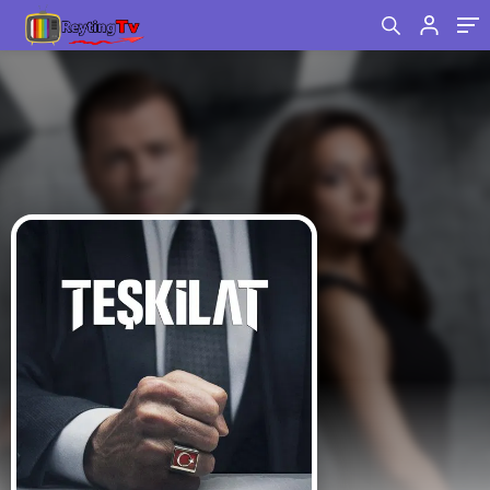
mü, Ateş Kuşları mı?