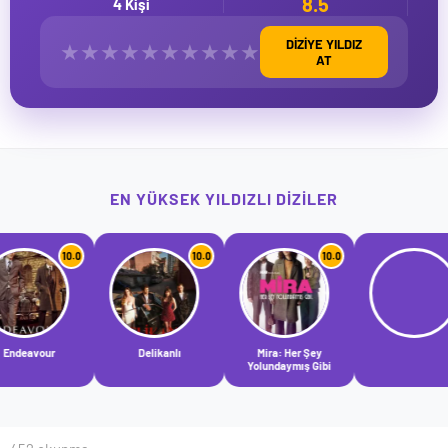
8.5
4 Kişi
DİZİYE YILDIZ
★
★
★
★
★
★
★
★
★
★
AT
EN YÜKSEK YILDIZLI DIZILER
10.0
10.0
10.0
10.0
Delikanlı
Mira: Her Şey
Yolundaymış Gibi