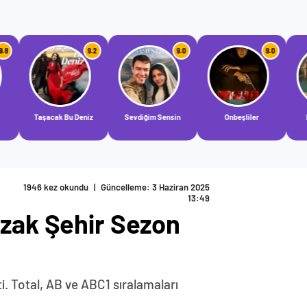
9.2
9.0
9.0
9.0
Bu Deniz
Sevdiğim Sensin
Onbeşliler
Halef: Köklerin
Çağrısı
1946 kez okundu
|
Güncelleme: 3 Haziran 2025
13:49
Uzak Şehir Sezon
ti. Total, AB ve ABC1 sıralamaları