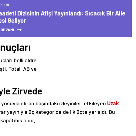
RLERI
aadeti Dizisinin Afişi Yayınlandı: Sıcacık Bir Aile
si Geliyor
 DEVAMI
nuçları
yle Zirvede
yosuyla ekran başındaki izleyicileri etkileyen
Uzak
 yayınıyla üç kategoride de ilk üçte yer aldı. Bu
e kapatmış oldu.