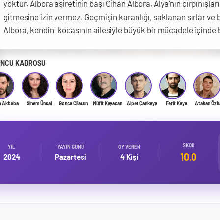
yoktur. Albora aşiretinin başı Cihan Albora, Alya’nın çırpınışl
gitmesine izin vermez. Geçmişin karanlığı, saklanan sırlar ve 
Albora, kendini kocasının ailesiyle büyük bir mücadele içinde 
NCU KADROSU
n Akbaba
Sinem Ünsal
Gonca Cilasun
Müfit Kayacan
Alper Çankaya
Ferit Kaya
Atakan Özk
SKOR
YIL
YAYIN GÜNÜ
OY VEREN
10.0
2024
Pazartesi
4 Kişi