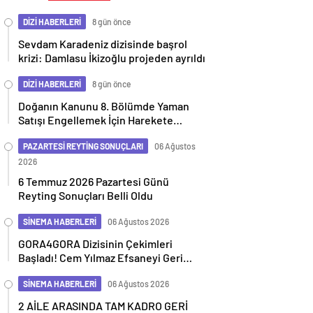
DİZİ HABERLERİ
8 gün önce
Sevdam Karadeniz dizisinde başrol
krizi: Damlasu İkizoğlu projeden ayrıldı
DİZİ HABERLERİ
8 gün önce
Doğanın Kanunu 8. Bölümde Yaman
Satışı Engellemek İçin Harekete
Geçiyor
PAZARTESİ REYTİNG SONUÇLARI
06 Ağustos
2026
6 Temmuz 2026 Pazartesi Günü
Reyting Sonuçları Belli Oldu
SİNEMA HABERLERİ
06 Ağustos 2026
GORA4GORA Dizisinin Çekimleri
Başladı! Cem Yılmaz Efsaneyi Geri
Getiriyor
SİNEMA HABERLERİ
06 Ağustos 2026
2 AİLE ARASINDA TAM KADRO GERİ