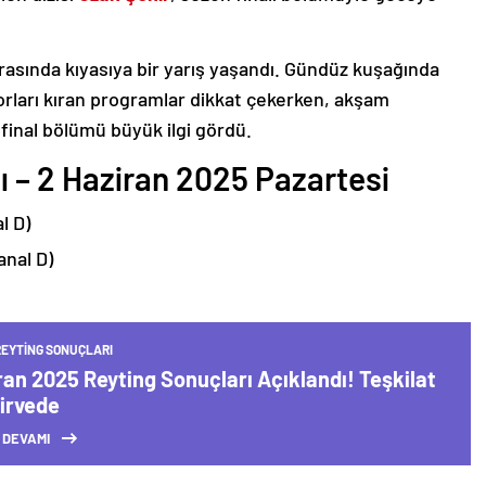
rasında kıyasıya bir yarış yaşandı. Gündüz kuşağında
orları kıran programlar dikkat çekerken, akşam
 final bölümü büyük ilgi gördü.
ı – 2 Haziran 2025 Pazartesi
l D)
anal D)
EYTING SONUÇLARI
ran 2025 Reyting Sonuçları Açıklandı! Teşkilat
Zirvede
 DEVAMI