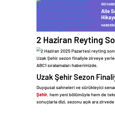
DIZI HABE
Aile S
Hikaye
HABERİN
2 Haziran Reyting So
Uzak Şehir Sezon Finali
Duygusal sahneleri ve sürükleyici senar
Şehir
, hem yeni bölümüyle hem de tekrar
sonuçlarla dizi, sezonu açık ara zirved