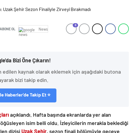
0
ABONE OL
News
le'da Bizi Öne Çıkarın!
h edilen kaynak olarak eklemek için aşağıdaki butona
ayarak bizi takip edin.
e Haberler'de Takip Et ⭐
ları
açıklandı. Hafta başında ekranlarda yer alan
ğüsleyen isim belli oldu. İzleyicilerin merakla beklediği
len dizisi
Uzak Şehir
, sezon finali bölümüyle geceye