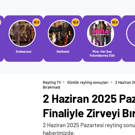
10.0
10.0
10.0
10.0
ur
Delikanlı
Mira: Her Şey
Yolundaymış Gibi
Reyting TV
Günlük reyting sonuçları
2 Haziran 2
Bırakmadı
2 Haziran 2025 Paz
Finaliyle Zirveyi B
2 Haziran 2025 Pazartesi reyting sonuçl
haberimizde.