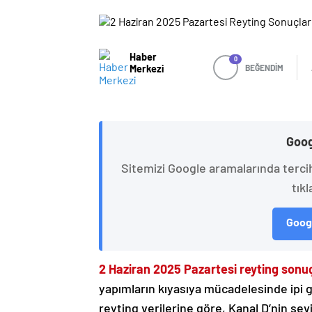
Haber
0
Merkezi
BEĞENDİM
Goog
Sitemizi Google aramalarında terci
tıkl
Googl
2 Haziran 2025 Pazartesi reyting sonuç
yapımların kıyasıya mücadelesinde ipi gö
reyting verilerine göre, Kanal D’nin sevi