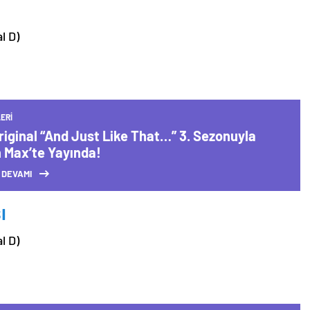
l D)
ERI
riginal “And Just Like That…” 3. Sezonuyla
 Max’te Yayında!
 DEVAMI
ı
l D)