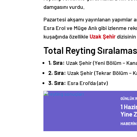
damgasını vurdu.
Pazartesi akşamı yayınlanan yapımlar a
Esra Erol ve Müge Anlı gibi izlenme rek
kuşağında özellikle
Uzak Şehir
dizisinin
Total Reyting Sıralamas
1. Sıra:
Uzak Şehir (Yeni Bölüm – Kana
2. Sıra:
Uzak Şehir (Tekrar Bölüm – K
3. Sıra:
Esra Erol’da (atv)
GÜNLÜK R
1 Hazi
Yine 
HABERİN