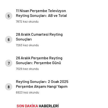
11 Nisan Perşembe Televizyon
Reyting Sonuçları: AB ve Total
5
Sıralamalar!
7872 kez okundu
28 Aralık Cumartesi Reyting
Sonuçları
6
7263 kez okundu
26 Aralık Perşembe Reyting
Sonuçları: Perşembe Günü
7
Zirve Kimin Oldu?
7029 kez okundu
Reyting Sonuçları: 2 Ocak 2025
Perşembe Akşamı Hangi Yapım
8
Zirvede?
6923 kez okundu
SON DAKİKA
HABERLERİ