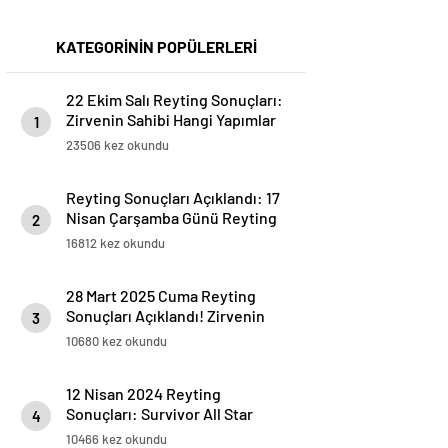
KATEGORİNİN POPÜLERLERİ
22 Ekim Salı Reyting Sonuçları:
Zirvenin Sahibi Hangi Yapımlar
1
Oldu?
23506 kez okundu
Reyting Sonuçları Açıklandı: 17
Nisan Çarşamba Günü Reyting
2
Listesi
16812 kez okundu
28 Mart 2025 Cuma Reyting
Sonuçları Açıklandı! Zirvenin
3
Sahibi Kim Oldu?
10680 kez okundu
12 Nisan 2024 Reyting
Sonuçları: Survivor All Star
4
Zirvede!
10466 kez okundu