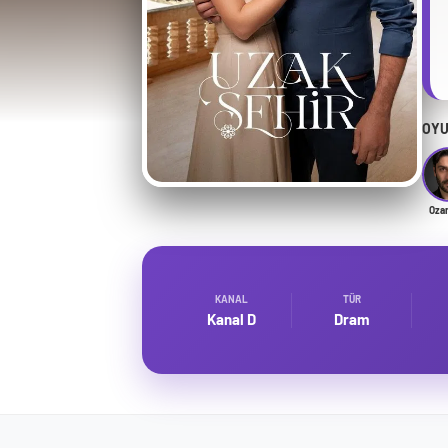
OYU
Oza
KANAL
TÜR
Kanal D
Dram