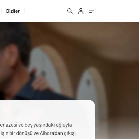
Diziler
 cenazesi ve beş yaşındaki oğluyla
şin bir dönüşü ve Albora’dan çıkışı