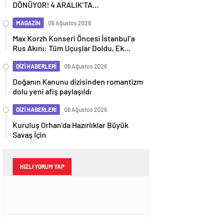
DÖNÜYOR! 4 ARALIK’TA
SİNEMALARDA
MAGAZİN
06 Ağustos 2026
Max Korzh Konseri Öncesi İstanbul’a
Rus Akını: Tüm Uçuşlar Doldu, Ek
Seferler Başladı
DİZİ HABERLERİ
06 Ağustos 2026
Doğanın Kanunu dizisinden romantizm
dolu yeni afiş paylaşıldı
DİZİ HABERLERİ
06 Ağustos 2026
Kuruluş Orhan’da Hazırlıklar Büyük
Savaş İçin
HIZLI YORUM YAP