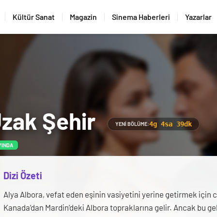
Kültür Sanat
Magazin
Sinema Haberleri
Yazarlar
zak Şehir
4g 4sa 39dk
YENI BÖLÜME:
YINDA
Dizi Özeti
Alya Albora, vefat eden eşinin vasiyetini yerine getirmek için
Kanada’dan Mardin’deki Albora topraklarına gelir. Ancak bu geli