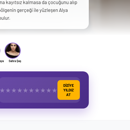
arına kayıtsız kalmasa da çocuğunu alıp
bölgenin gerçeği ile yüzleşen Alya
bulur.
aya
Sahra Şaş
DİZİYE
★
★
★
★
★
★
★
★
★
★
YILDIZ
AT