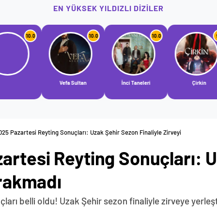
EN YÜKSEK YILDIZLI DIZILER
10.0
10.0
9.8
Vefa Sultan
İnci Taneleri
Çirkin
Taşacak 
025 Pazartesi Reyting Sonuçları: Uzak Şehir Sezon Finaliyle Zirveyi
artesi Reyting Sonuçları: 
ırakmadı
arı belli oldu! Uzak Şehir sezon finaliyle zirveye yerleş