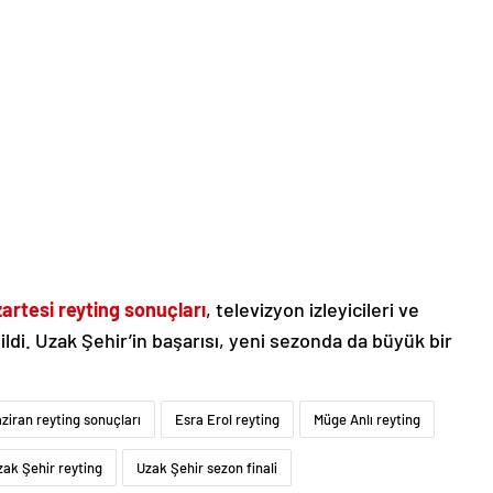
artesi reyting sonuçları
, televizyon izleyicileri ve
ldi. Uzak Şehir’in başarısı, yeni sezonda da büyük bir
ziran reyting sonuçları
Esra Erol reyting
Müge Anlı reyting
zak Şehir reyting
Uzak Şehir sezon finali