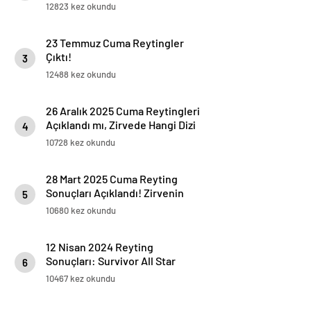
12823 kez okundu
23 Temmuz Cuma Reytingler
Çıktı!
3
12488 kez okundu
26 Aralık 2025 Cuma Reytingleri
Açıklandı mı, Zirvede Hangi Dizi
4
Var?
10728 kez okundu
28 Mart 2025 Cuma Reyting
Sonuçları Açıklandı! Zirvenin
5
Sahibi Kim Oldu?
10680 kez okundu
12 Nisan 2024 Reyting
Sonuçları: Survivor All Star
6
Zirvede!
10467 kez okundu