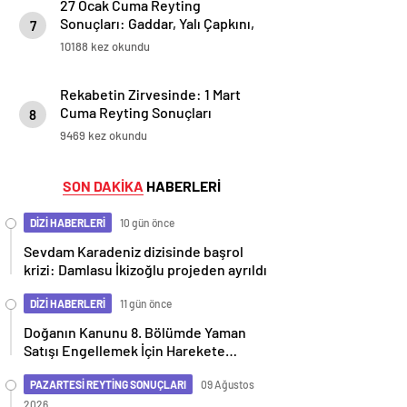
27 Ocak Cuma Reyting
Sonuçları: Gaddar, Yalı Çapkını,
7
Arka sokaklar, Ateş Kuşları,
10188 kez okundu
Aşka Düşman ve Kızılcık Şerbeti
Arasındaki Heyecanlı Rekabet!
Rekabetin Zirvesinde: 1 Mart
Cuma Reyting Sonuçları
8
Açıklandı! Hangi Yapım Zirveye
9469 kez okundu
Çıktı?
SON DAKİKA
HABERLERİ
DİZİ HABERLERİ
10 gün önce
Sevdam Karadeniz dizisinde başrol
krizi: Damlasu İkizoğlu projeden ayrıldı
DİZİ HABERLERİ
11 gün önce
Doğanın Kanunu 8. Bölümde Yaman
Satışı Engellemek İçin Harekete
Geçiyor
PAZARTESİ REYTİNG SONUÇLARI
09 Ağustos
2026