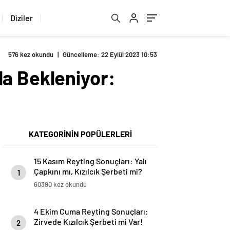
Diziler
576 kez okundu
|
Güncelleme: 22 Eylül 2023 10:53
la Bekleniyor:
KATEGORİNİN POPÜLERLERİ
15 Kasım Reyting Sonuçları: Yalı
Çapkını mı, Kızılcık Şerbeti mi?
1
60390 kez okundu
4 Ekim Cuma Reyting Sonuçları:
Zirvede Kızılcık Şerbeti mi Var!
2