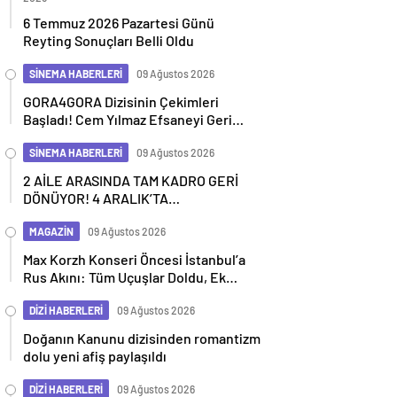
6 Temmuz 2026 Pazartesi Günü
Reyting Sonuçları Belli Oldu
SİNEMA HABERLERİ
09 Ağustos 2026
GORA4GORA Dizisinin Çekimleri
Başladı! Cem Yılmaz Efsaneyi Geri
Getiriyor
SİNEMA HABERLERİ
09 Ağustos 2026
2 AİLE ARASINDA TAM KADRO GERİ
DÖNÜYOR! 4 ARALIK’TA
SİNEMALARDA
MAGAZİN
09 Ağustos 2026
Max Korzh Konseri Öncesi İstanbul’a
Rus Akını: Tüm Uçuşlar Doldu, Ek
Seferler Başladı
DİZİ HABERLERİ
09 Ağustos 2026
Doğanın Kanunu dizisinden romantizm
dolu yeni afiş paylaşıldı
DİZİ HABERLERİ
09 Ağustos 2026