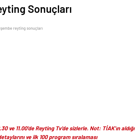
eyting Sonuçları
erşembe reyting sonuçları
30 ve 11.00’de Reyting Tv’de sizlerle. Not: TİAK’ın aldığı
etaylarını ve ilk 100 program sıralaması