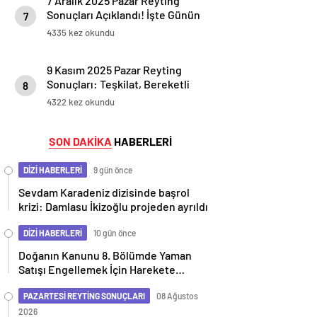
7 Aralık 2025 Pazar Reyting
Sonuçları Açıklandı! İşte Günün
7
En Çok İzlenen Yapımları
4335 kez okundu
9 Kasım 2025 Pazar Reyting
Sonuçları: Teşkilat, Bereketli
8
Topraklar, Çarpıntı ve
4322 kez okundu
Sahtekarlar Arasında Kıran
Kırana Mücadele!
SON DAKİKA
HABERLERİ
DİZİ HABERLERİ
9 gün önce
Sevdam Karadeniz dizisinde başrol
krizi: Damlasu İkizoğlu projeden ayrıldı
DİZİ HABERLERİ
10 gün önce
Doğanın Kanunu 8. Bölümde Yaman
Satışı Engellemek İçin Harekete
Geçiyor
PAZARTESİ REYTİNG SONUÇLARI
08 Ağustos
2026