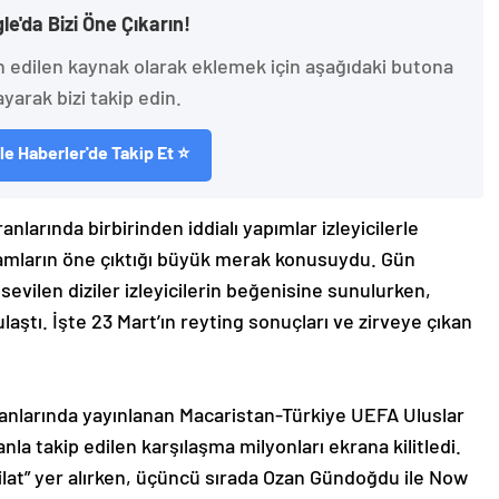
le'da Bizi Öne Çıkarın!
h edilen kaynak olarak eklemek için aşağıdaki butona
ayarak bizi takip edin.
e Haberler'de Takip Et ⭐
larında birbirinden iddialı yapımlar izleyicilerle
ramların öne çıktığı büyük merak konusuydu. Gün
vilen diziler izleyicilerin beğenisine sunulurken,
aştı. İşte 23 Mart’ın reyting sonuçları ve zirveye çıkan
ranlarında yayınlanan Macaristan-Türkiye UEFA Uluslar
nla takip edilen karşılaşma milyonları ekrana kilitledi.
eşkilat” yer alırken, üçüncü sırada Ozan Gündoğdu ile Now