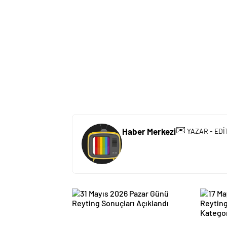
✉️
Haber Merkezi
YAZAR - EDİ