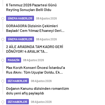
6 Temmuz 2026 Pazartesi Günü
Reyting Sonuçları Belli Oldu
SİNEMA HABERLERİ
08 Ağustos 2026
GORA4GORA Dizisinin Çekimleri
Başladı! Cem Yılmaz Efsaneyi Geri
Getiriyor
SİNEMA HABERLERİ
08 Ağustos 2026
2 AİLE ARASINDA TAM KADRO GERİ
DÖNÜYOR! 4 ARALIK’TA
SİNEMALARDA
MAGAZİN
08 Ağustos 2026
Max Korzh Konseri Öncesi İstanbul’a
Rus Akını: Tüm Uçuşlar Doldu, Ek
Seferler Başladı
DİZİ HABERLERİ
08 Ağustos 2026
Doğanın Kanunu dizisinden romantizm
dolu yeni afiş paylaşıldı
DİZİ HABERLERİ
08 Ağustos 2026