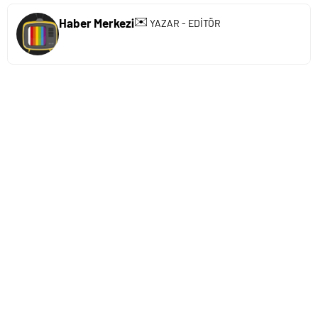
✉️
Haber Merkezi
YAZAR - EDİTÖR