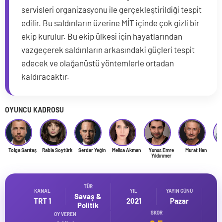
servisleri organizasyonu ile gerçekleştirildiği tespit
edilir. Bu saldırıların üzerine MİT içinde çok gizli bir
ekip kurulur. Bu ekip ülkesi için hayatlarından
vazgeçerek saldırıların arkasındaki güçleri tespit
edecek ve olağanüstü yöntemlerle ortadan
kaldıracaktır.
OYUNCU KADROSU
Tolga Sarıtaş
Rabia Soytürk
Serdar Yeğin
Melisa Akman
Yunus Emre
Murat Han
Y
Yıldırımer
TÜR
KANAL
YIL
YAYIN GÜNÜ
Savaş &
TRT 1
2021
Pazar
Politik
SKOR
OY VEREN