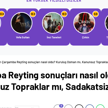
EN YÜKSEK YILDIZLI DIZILER
10.0
10.0
9.8
9.2
Sultan
İnci Taneleri
Çirkin
Taşacak Bu Deniz
m Çarşamba Reyting sonuçları nasıl oldu? Kuruluş Osman mı, Kanunsuz Toprakla
 Reyting sonuçları nasıl o
z Topraklar mı, Sadakatsi
0