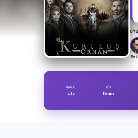
OYU
Mert 
KANAL
TÜR
atv
Dram