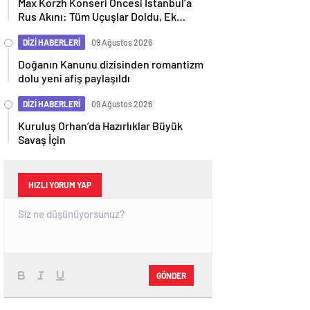
Max Korzh Konseri Öncesi İstanbul’a
Rus Akını: Tüm Uçuşlar Doldu, Ek
Seferler Başladı
DİZİ HABERLERİ
09 Ağustos 2026
Doğanın Kanunu dizisinden romantizm
dolu yeni afiş paylaşıldı
DİZİ HABERLERİ
09 Ağustos 2026
Kuruluş Orhan’da Hazırlıklar Büyük
Savaş İçin
HIZLI YORUM YAP
GÖNDER