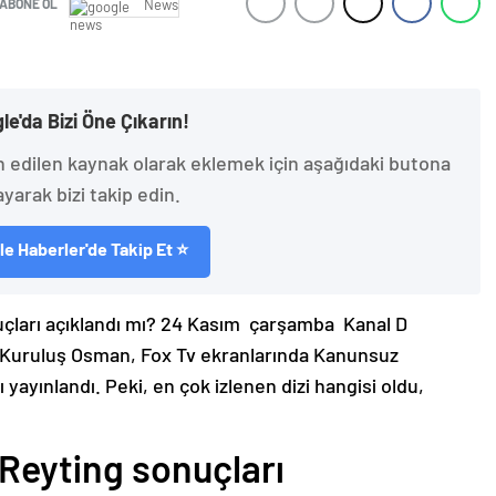
ABONE OL
News
le'da Bizi Öne Çıkarın!
h edilen kaynak olarak eklemek için aşağıdaki butona
ayarak bizi takip edin.
e Haberler'de Takip Et ⭐
çları açıklandı mı? 24 Kasım çarşamba Kanal D
a Kuruluş Osman, Fox Tv ekranlarında Kanunsuz
yayınlandı. Peki, en çok izlenen dizi hangisi oldu,
eyting sonuçları