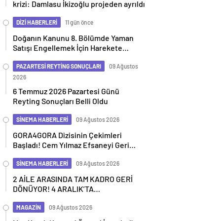
krizi: Damlasu İkizoğlu projeden ayrıldı
DİZİ HABERLERİ
11 gün önce
Doğanın Kanunu 8. Bölümde Yaman
Satışı Engellemek İçin Harekete
Geçiyor
PAZARTESİ REYTİNG SONUÇLARI
09 Ağustos
2026
6 Temmuz 2026 Pazartesi Günü
Reyting Sonuçları Belli Oldu
SİNEMA HABERLERİ
09 Ağustos 2026
GORA4GORA Dizisinin Çekimleri
Başladı! Cem Yılmaz Efsaneyi Geri
Getiriyor
SİNEMA HABERLERİ
09 Ağustos 2026
2 AİLE ARASINDA TAM KADRO GERİ
DÖNÜYOR! 4 ARALIK’TA
SİNEMALARDA
MAGAZİN
09 Ağustos 2026