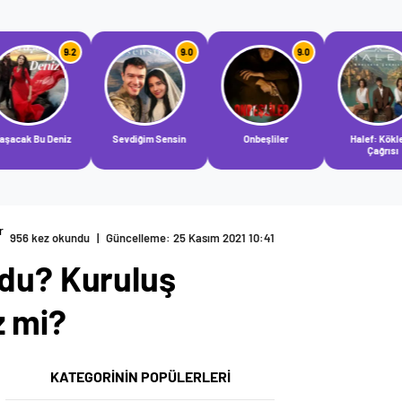
9.0
9.0
9.0
Sevdiğim Sensin
Onbeşliler
Halef: Köklerin
Gülle
Çağrısı
r
956 kez okundu
|
Güncelleme: 25 Kasım 2021 10:41
ldu? Kuruluş
z mi?
KATEGORİNİN POPÜLERLERİ