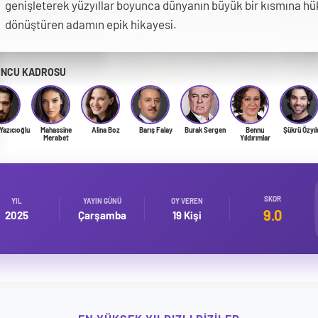
genişleterek yüzyıllar boyunca dünyanın büyük bir kısmına h
dönüştüren adamın epik hikayesi.
NCU KADROSU
Yazıcıoğlu
Mahassine
Alina Boz
Barış Falay
Burak Sergen
Bennu
Şükrü Özyıl
Merabet
Yıldırımlar
SKOR
YIL
YAYIN GÜNÜ
OY VEREN
9.0
2025
Çarşamba
19 Kişi