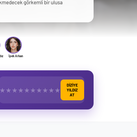
ükmedecek görkemli bir ulusa
dız
İpek Arkan
DİZİYE
★
★
★
★
★
★
★
★
★
★
YILDIZ
AT