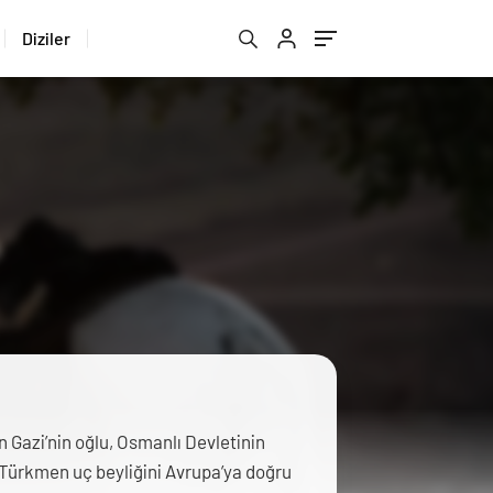
Diziler
n Gazi’nin oğlu, Osmanlı Devletinin
 Türkmen uç beyliğini Avrupa’ya doğru