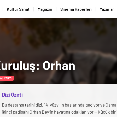
Kültür Sanat
Magazin
Sinema Haberleri
Yazarlar
uruluş: Orhan
NAL YAPTI
Dizi Özeti
Bu destansı tarihî dizi, 14. yüzyılın başlarında geçiyor ve Osma
ikinci padişahı Orhan Bey’in hayatına odaklanıyor — küçük bir