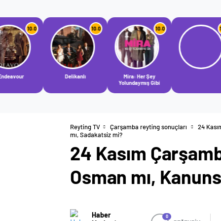
10.0
10.0
10.0
Delikanlı
Mira: Her Şey
Vefa 
Yolundaymış Gibi
Reyting TV
Çarşamba reyting sonuçları
24 Kası
mı, Sadakatsiz mi?
24 Kasım Çarşamba
Osman mı, Kanunsu
Haber
0