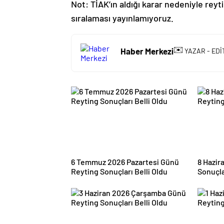
Not: TİAK’ın aldığı karar nedeniyle reyt
sıralaması yayınlamıyoruz.
✉️
Haber Merkezi
YAZAR - EDİ
6 Temmuz 2026 Pazartesi Günü
8 Hazir
Reyting Sonuçları Belli Oldu
Sonuçla