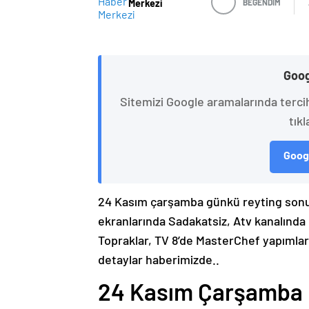
Merkezi
BEĞENDİM
Goog
Sitemizi Google aramalarında terci
tıkl
Googl
24 Kasım çarşamba günkü reyting sonu
ekranlarında Sadakatsiz, Atv kanalınd
Topraklar, TV 8’de MasterChef yapımları 
detaylar haberimizde..
24 Kasım Çarşamba R