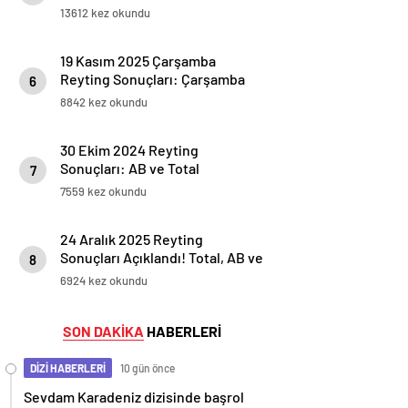
13612 kez okundu
19 Kasım 2025 Çarşamba
Reyting Sonuçları: Çarşamba
6
Akşamı Rekabeti Kızıştı!
8842 kez okundu
Kuruluş Orhan, Eşref Rüya,
Sahipsizler ve Sakıncalı Yarışı…
30 Ekim 2024 Reyting
Sonuçları: AB ve Total
7
Sıralaması Belli Oldu!
7559 kez okundu
24 Aralık 2025 Reyting
Sonuçları Açıklandı! Total, AB ve
8
20+ABC1’de Zirve Değişmedi
6924 kez okundu
SON DAKİKA
HABERLERİ
DİZİ HABERLERİ
10 gün önce
Sevdam Karadeniz dizisinde başrol