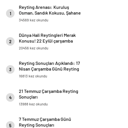
Reyting Arenası: Kuruluş
Osman, Sandık Kokusu, Şahane
1
Hayatım Hangi Sıralamada? 24
34569 kez okundu
Ocak Reyting Sonuçları
Bekleniyor!
Dünya Hali Reytingleri Merak
Konusu! 22 Eylül çarşamba
2
reyting sonuçları
20456 kez okundu
Reyting Sonuçları Açıklandı: 17
Nisan Çarşamba Günü Reyting
3
Listesi
16813 kez okundu
21 Temmuz Çarşamba Reyting
Sonuçları
4
13988 kez okundu
7 Temmuz Çarşamba Günü
Reyting Sonuçları
5