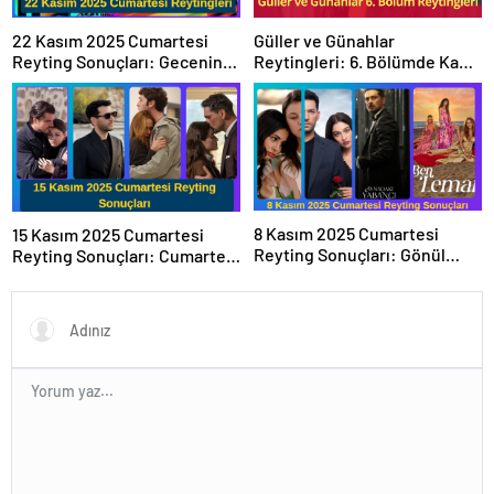
Güller ve Günahlar
22 Kasım 2025 Cumartesi
Reytingleri: 6. Bölümde Kanal
Reyting Sonuçları: Gecenin
D Zirvede!
Birincisi Belli Oldu mu?
8 Kasım 2025 Cumartesi
15 Kasım 2025 Cumartesi
Reyting Sonuçları: Gönül
Reyting Sonuçları: Cumartesi
Dağı, Aynadaki Yabancı, Ben
Gününün Lideri Değişti mi?
Leman, Güller ve Günahlar