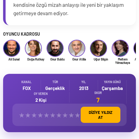
kendisine özgü mizah anlayışı ile yeni bir yaklaşım
getirmeye devam ediyor.
OYUNCU KADROSU
Ali Sunal
Doğa Rutkay
Onur Buldu
Onur Atilla
Uğur Bilgin
Meltem
Ayl
Yılmazkaya
KANAL
TÜR
YIL
YAYIN GÜNÜ
FOX
Gerçeklik
2013
Çarşamba
SKOR
OY VEREN
7
2 Kişi
DİZİYE YILDIZ
★
★
★
★
★
★
★
★
★
★
AT