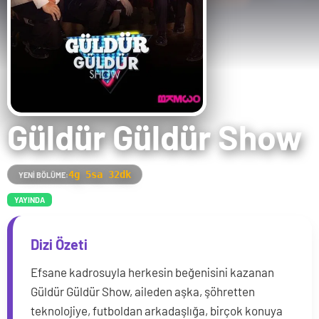
Güldür Güldür Show
4g 5sa 32dk
YENI BÖLÜME:
YAYINDA
Dizi Özeti
Efsane kadrosuyla herkesin beğenisini kazanan
Güldür Güldür Show, aileden aşka, şöhretten
teknolojiye, futboldan arkadaşlığa, birçok konuya