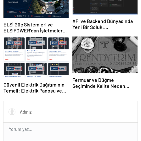
API ve Backend Dünyasında
ELSİ Güç Sistemleri ve
Yeni Bir Soluk:
ELSIPOWER’dan İşletmelere
“jsonorganizer.com”
Güvenilir Enerji Çözümleri
Fermuar ve Düğme
Güvenli Elektrik Dağıtımının
Seçiminde Kalite Neden
Temeli: Elektrik Panosu ve
Önemlidir?
Şantiye Panosu Rehberi