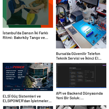
İstanbul’da Dansın İki Farklı
Ritmi: Bakırköy Tango ve
Kadıköy Salsa Kursları
Bursa’da Güvenilir Telefon
Teknik Servisi ve İkinci El
Cihaz Alım Satımı: Ulaş
İletişim
API ve Backend Dünyasında
ELSİ Güç Sistemleri ve
Yeni Bir Soluk:
ELSIPOWER’dan İşletmelere
“jsonorganizer.com”
Güvenilir Enerji Çözümleri