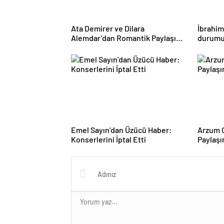
Ata Demirer ve Dilara
İbrahim
Alemdar’dan Romantik Paylaşım:
durumu
Aşk Dolu Anlar
kaldırı
geldim
Emel Sayın’dan Üzücü Haber:
Arzum O
Konserlerini İptal Etti
Paylaşı