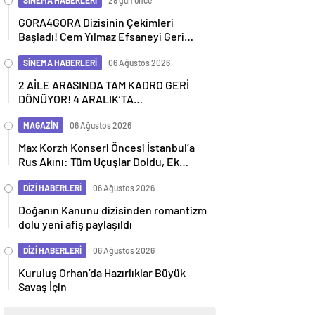
SİNEMA HABERLERİ
29 gün önce
GORA4GORA Dizisinin Çekimleri
Başladı! Cem Yılmaz Efsaneyi Geri
Getiriyor
SİNEMA HABERLERİ
06 Ağustos 2026
2 AİLE ARASINDA TAM KADRO GERİ
DÖNÜYOR! 4 ARALIK’TA
SİNEMALARDA
MAGAZİN
06 Ağustos 2026
Max Korzh Konseri Öncesi İstanbul’a
Rus Akını: Tüm Uçuşlar Doldu, Ek
Seferler Başladı
DİZİ HABERLERİ
06 Ağustos 2026
Doğanın Kanunu dizisinden romantizm
dolu yeni afiş paylaşıldı
DİZİ HABERLERİ
06 Ağustos 2026
Kuruluş Orhan’da Hazırlıklar Büyük
Savaş İçin