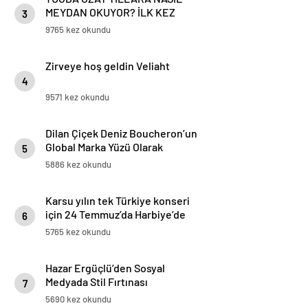
MEYDAN OKUYOR? İLK KEZ
3
AÇIKLADI?
9765 kez okundu
Zirveye hoş geldin Veliaht
4
9571 kez okundu
Dilan Çiçek Deniz Boucheron’un
Global Marka Yüzü Olarak
5
Paris’te Parlıyor!
5886 kez okundu
Karsu yılın tek Türkiye konseri
için 24 Temmuz’da Harbiye’de
6
5765 kez okundu
Hazar Ergüçlü’den Sosyal
Medyada Stil Fırtınası
7
5690 kez okundu