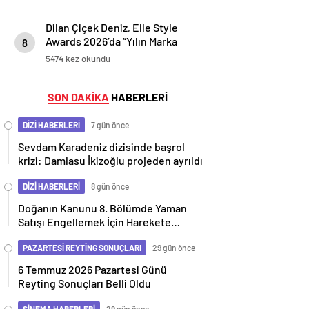
Dilan Çiçek Deniz, Elle Style
Awards 2026’da “Yılın Marka
8
Elçisi” Ödülüyle Geceye
5474 kez okundu
Damgasını Vurdu
SON DAKİKA
HABERLERİ
DİZİ HABERLERİ
7 gün önce
Sevdam Karadeniz dizisinde başrol
krizi: Damlasu İkizoğlu projeden ayrıldı
DİZİ HABERLERİ
8 gün önce
Doğanın Kanunu 8. Bölümde Yaman
Satışı Engellemek İçin Harekete
Geçiyor
PAZARTESİ REYTİNG SONUÇLARI
29 gün önce
6 Temmuz 2026 Pazartesi Günü
Reyting Sonuçları Belli Oldu