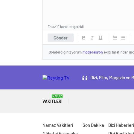
En az 10 karakter gerekli
Gönder
Gönderdiğiniz yorum
moderasyon
ekibi tarafından in
Dizi, Film, Magazin ve 
NAMAZ
VAKITLERI
Namaz Vakitleri
Son Dakika
Dizi Haberleri
Nöbetçi Eczaneler
Dizi Replikleri