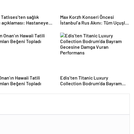
 Tatlıses’ten sağlık
Max Korzh Konseri Öncesi
 açıklaması: Hastaneye
İstanbul’a Rus Akını: Tüm Uçuşlar
lmadım, fizik tedaviye
Doldu, Ek Seferler Başladı
nan’ın Hawaii Tatili
Edis’ten Titanic Luxury
mları Beğeni Topladı
Collection Bodrum’da Bayram
Gecesine Damga Vuran
Performans