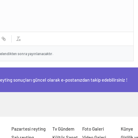
celendikten sonra yayınlanacaktır.
Reyting sonuçları güncel olarak e-postanızdan takip edebilirsiniz !
Pazartesi reyting
Tv Gündem
Foto Galeri
Künye
Salı reyting
Kültür Sanat
Video Galeri
Gizlilik 