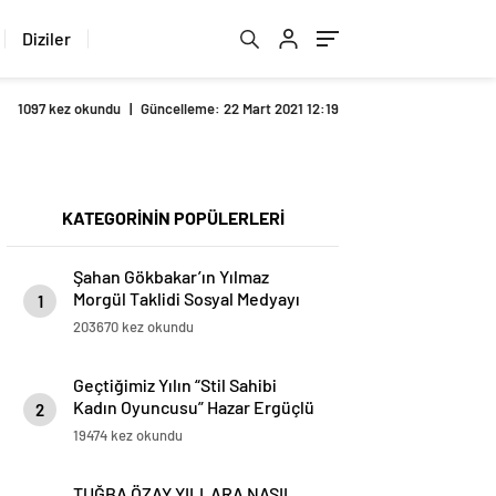
Diziler
1097 kez okundu
|
Güncelleme: 22 Mart 2021 12:19
KATEGORİNİN POPÜLERLERİ
Şahan Gökbakar’ın Yılmaz
Morgül Taklidi Sosyal Medyayı
1
Salladı!
203670 kez okundu
Geçtiğimiz Yılın “Stil Sahibi
Kadın Oyuncusu” Hazar Ergüçlü
2
Elle Style Awards 2026
19474 kez okundu
Sahnesinde Bu Kez Ödül Takdim
Edecek
TUĞBA ÖZAY YILLARA NASIL