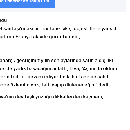
e Haberler'de Takip Et ⭐
oldu
şantaşı’ndaki bir hastane çıkışı objektiflere yansıdı.
ptıran Ersoy, takside görüntülendi.
natçı, geçtiğimiz yılın son aylarında satın aldığı iki
 yerde yazlık bakacağını anlattı. Diva, “Aşımı da oldum
in tadilatı devam ediyor belki bir tane de sahil
ahne özlemim yok, tatil yapıp dinleneceğim” dedi.
iva’nın dev taşlı yüzüğü dikkatlerden kaçmadı.