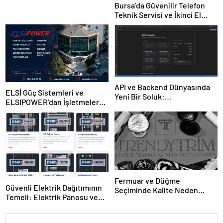
Bursa’da Güvenilir Telefon
Teknik Servisi ve İkinci El
Cihaz Alım Satımı: Ulaş
İletişim
API ve Backend Dünyasında
ELSİ Güç Sistemleri ve
Yeni Bir Soluk:
ELSIPOWER’dan İşletmelere
“jsonorganizer.com”
Güvenilir Enerji Çözümleri
Fermuar ve Düğme
Güvenli Elektrik Dağıtımının
Seçiminde Kalite Neden
Temeli: Elektrik Panosu ve
Önemlidir?
Şantiye Panosu Rehberi