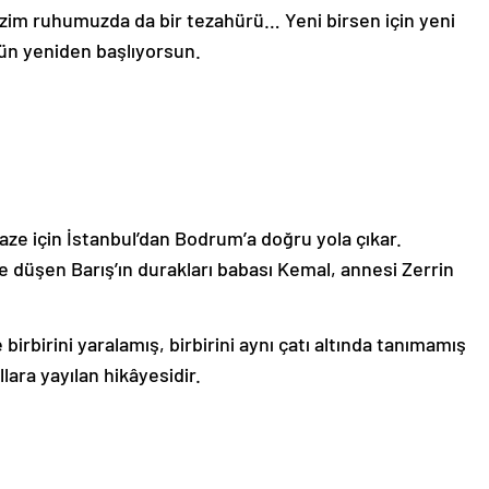
 bizim ruhumuzda da bir tezahürü… Yeni birsen için yeni
gün yeniden başlıyorsun.
aze için İstanbul’dan Bodrum’a doğru yola çıkar.
 düşen Barış’ın durakları babası Kemal, annesi Zerrin
le birbirini yaralamış, birbirini aynı çatı altında tanımamış
llara yayılan hikâyesidir.