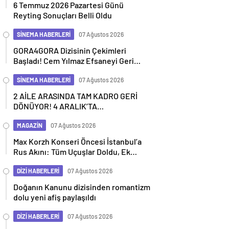
6 Temmuz 2026 Pazartesi Günü
Reyting Sonuçları Belli Oldu
SİNEMA HABERLERİ
07 Ağustos 2026
GORA4GORA Dizisinin Çekimleri
Başladı! Cem Yılmaz Efsaneyi Geri
Getiriyor
SİNEMA HABERLERİ
07 Ağustos 2026
2 AİLE ARASINDA TAM KADRO GERİ
DÖNÜYOR! 4 ARALIK’TA
SİNEMALARDA
MAGAZİN
07 Ağustos 2026
Max Korzh Konseri Öncesi İstanbul’a
Rus Akını: Tüm Uçuşlar Doldu, Ek
Seferler Başladı
DİZİ HABERLERİ
07 Ağustos 2026
Doğanın Kanunu dizisinden romantizm
dolu yeni afiş paylaşıldı
DİZİ HABERLERİ
07 Ağustos 2026