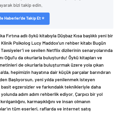
ayarak bizi takip edin.
e Haberler'de Takip Et ⭐
ka Fırtına adlı öykü kitabıyla Düşbaz Kısa başlıklı yeni bir
 Klinik Psikolog Lucy Maddox’un rehber kitabı Bugün
avsiyeler’i ve sevilen Netflix dizilerinin senaryolarında
ı Oğul’u da okurlarla buluşturdu! Öykü kitapları ve
 metinleri de okurlarla buluşturmak üzere yola çıkan
ına’da, hepimizin hayatına dair küçük parçalar barındıran
niden Başlıyorsun, yeni yılda yenilenmek isteyen
 basit egzersizler ve farkındalık teknikleriyle daha
 yolunda adım adım rehberlik ediyor. Çarpıcı bir yol
 kırılganlığını, karmaşıklığını ve insan olmanın
plar’ın tüm eserleri, raflarda ve internet satış