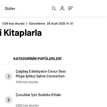
Diziler
1239 kez okundu
|
Güncelleme: 28 Ocak 2025 14:31
i Kitaplarla
KATEGORİNİN POPÜLERLERİ
Çağdaş Edebiyatın Cesur Sesi
Müge İplikçi Sahte Cennetten
1
Kaçış İle Antalya, İstanbul Ve
4720 kez okundu
Muğla’da Okurlarıyla Buluşuyor!
Çocuklar İçin Sudoku Kitabı
2
2383 kez okundu