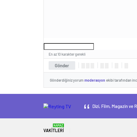
En az 10 karakter gerekli
Gönder
Gönderdiğiniz yorum
moderasyon
ekibi tarafından in
Dizi, Film, Magazin ve 
NAMAZ
VAKITLERI