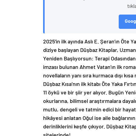
tıkl
Googl
2025’in ilk ayında Aslı E. Şeran’ın Öte Ya
diziye başlayan Düşbaz Kitaplar, Uzman
Yeniden Başlıyorsun: Terapi Odasından T
imzası bulunan Ahmet Vatan’ın ilk roman
novellaların yanı sıra kurmaca dışı kısa
Düşbaz Kısa’nın ilk kitabı Öte Yaka Fırt
11 öykü ve bir şiir yer alıyor. Bugün Ye
okurlarına, bilimsel araştırmalara dayalı
mutlu, dengeli ve tatmin edici bir hayat
hikâyesi anlatan Oğul ise aile bağlarının
derinliklerini keşfe çıkıyor. Düşbaz Kita
sitelerinde!