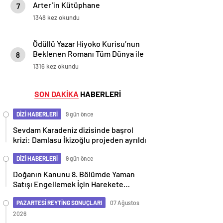
Arter’in Kütüphane
7
Söyleşileri’ne Konuk Oluyor!
1348 kez okundu
Ödüllü Yazar Hiyoko Kurisu’nun
Beklenen Romanı Tüm Dünya ile
8
Aynı Anda Türkiye’de!
1316 kez okundu
SON DAKİKA
HABERLERİ
DİZİ HABERLERİ
9 gün önce
Sevdam Karadeniz dizisinde başrol
krizi: Damlasu İkizoğlu projeden ayrıldı
DİZİ HABERLERİ
9 gün önce
Doğanın Kanunu 8. Bölümde Yaman
Satışı Engellemek İçin Harekete
Geçiyor
PAZARTESİ REYTİNG SONUÇLARI
07 Ağustos
2026