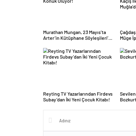
Murathan Mungan, 23 Mayıs’ta
Çağdaş 
Arter’in Kütüphane Söyleşileri’ne
Müge İp
Konuk Oluyor!
Kaçış İ
Muğla’d
Reyting TV Yazarlarından Firdevs
Sevile
Subay’dan İki Yeni Çocuk Kitabı!
Bozkurt