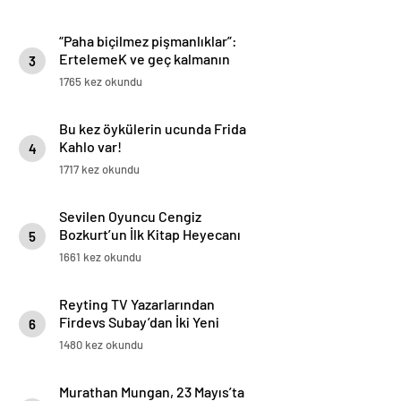
“Paha biçilmez pişmanlıklar”:
ErtelemeK ve geç kalmanın
3
hikâyeleri
1765 kez okundu
Bu kez öykülerin ucunda Frida
Kahlo var!
4
1717 kez okundu
Sevilen Oyuncu Cengiz
Bozkurt’un İlk Kitap Heyecanı
5
1661 kez okundu
Reyting TV Yazarlarından
Firdevs Subay’dan İki Yeni
6
Çocuk Kitabı!
1480 kez okundu
Murathan Mungan, 23 Mayıs’ta