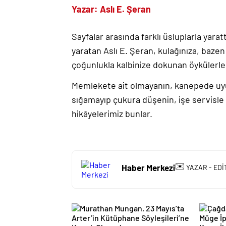
Yazar: Aslı E. Şeran
Sayfalar arasında farklı üsluplarla yarattı
yaratan Aslı E. Şeran, kulağınıza, baz
çoğunlukla kalbinize dokunan öykülerle k
Memlekete ait olmayanın, kanepede uyu
sığamayıp çukura düşenin, işe servisle g
hikâyelerimiz bunlar.
✉️
Haber Merkezi
YAZAR - EDİ