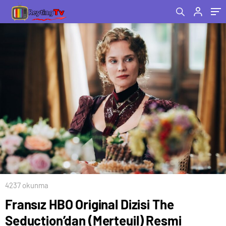
Afiş Yayınlandı!
4237 okunma
Fransız HBO Original Dizisi The
Seduction’dan (Merteuil) Resmi