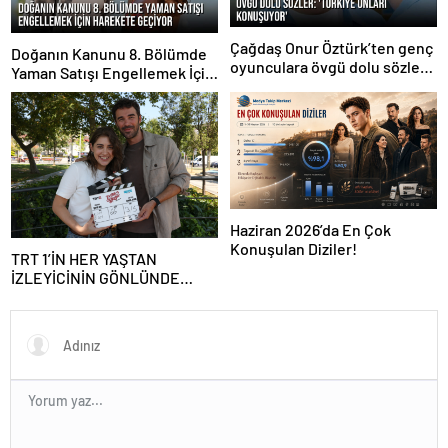
Çağdaş Onur Öztürk’ten genç
Doğanın Kanunu 8. Bölümde
oyunculara övgü dolu sözler:
Yaman Satışı Engellemek İçin
‘Türkiye onları konuşuyor’
Harekete Geçiyor
Haziran 2026’da En Çok
Konuşulan Diziler!
TRT 1’İN HER YAŞTAN
İZLEYİCİNİN GÖNLÜNDE
TAHT KURACAK YENİ DİZİSİ
‘EVLİLİK GÜZELDİR’ SETE
ÇIKTI!