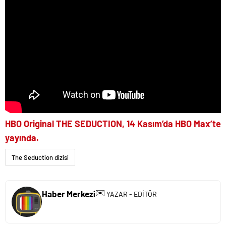
HBO Original THE SEDUCTION, 14 Kasım’da HBO Max’te
yayında.
The Seduction dizisi
✉️
Haber Merkezi
YAZAR - EDİTÖR